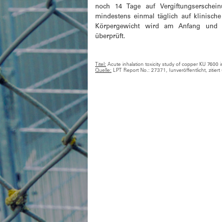
noch 14 Tage auf Vergiftungserschei
mindestens einmal täglich auf klinisch
Körpergewicht wird am Anfang und
überprüft.
Titel:
Acute inhalation toxicity study of copper KU 7600 in
Quelle:
LPT Report No.: 27371, (unveröffentlicht, zitiert