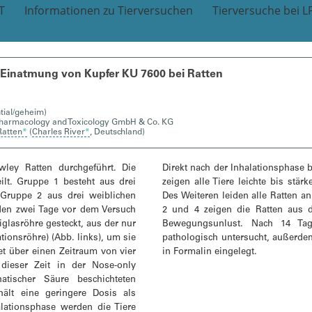
T
Informationen zu Tierversuchen
Tierversuche bei L
er Einatmung von Kupfer KU 7600 bei Ratten
tial/geheim)
Pharmacology and Toxicology GmbH & Co. KG
Ratten
*
(
Charles River
*
, Deutschland)
ley Ratten durchgeführt. Die
Direkt nach der Inhalationsphase b
ilt. Gruppe 1 besteht aus drei
zeigen alle Tiere leichte bis stä
 Gruppe 2 aus drei weiblichen
Des Weiteren leiden alle Ratten 
rden zwei Tage vor dem Versuch
2 und 4 zeigen die Ratten aus d
iglasröhre gesteckt, aus der nur
Bewegungsunlust. Nach 14 Tag
tionsröhre) (Abb. links), um sie
pathologisch untersucht, außer
et über einen Zeitraum von vier
in Formalin eingelegt.
dieser Zeit in der Nose-only
atischer Säure beschichteten
hält eine geringere Dosis als
lationsphase werden die Tiere