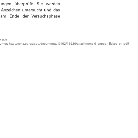
nungen überprüft: Sie werden
e Anzeichen untersucht und das
 am Ende der Versuchsphase
 rats.
 unter:
http://echa.europa.eu/documents/10162/13626/attachment_6_copper_flakes_en.pdf
)