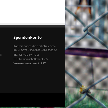
Spendenkonto
Kontoinhaber: die tierbefreier e.V.
IBAN: DE77 4306 0967 4096 5368 00
B)
BIC: GENODEM 1GLS
GLS Gemeinschaftsbank eG
Verwendungszweck: LPT