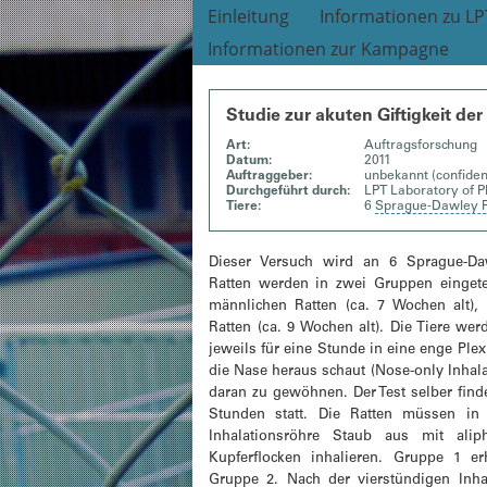
Einleitung
Informationen zu LP
Informationen zur Kampagne
Studie zur akuten Giftigkeit d
Art:
Auftragsforschung
Datum:
2011
Auftraggeber:
unbekannt (confiden
Durchgeführt durch:
LPT Laboratory of 
Tiere:
6
Sprague-Dawley 
Dieser Versuch wird an 6 Sprague-Daw
Ratten werden in zwei Gruppen eingete
männlichen Ratten (ca. 7 Wochen alt),
Ratten (ca. 9 Wochen alt). Die Tiere we
jeweils für eine Stunde in eine enge Plex
die Nase heraus schaut (Nose-only Inhala
daran zu gewöhnen. Der Test selber find
Stunden statt. Die Ratten müssen in 
Inhalationsröhre Staub aus mit aliph
Kupferflocken inhalieren. Gruppe 1 er
Gruppe 2. Nach der vierstündigen Inha