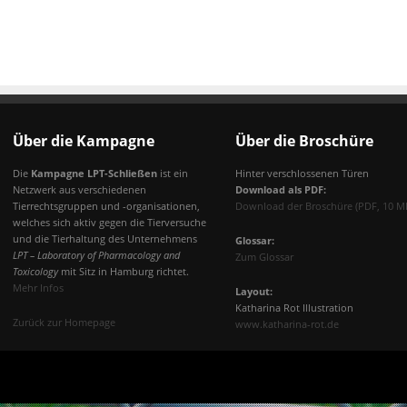
Über die Kampagne
Über die Broschüre
Die
Kampagne LPT-Schließen
ist ein
Hinter verschlossenen Türen
Netzwerk aus verschiedenen
Download als PDF:
Tierrechtsgruppen und -organisationen,
Download der Broschüre (PDF, 10 M
welches sich aktiv gegen die Tierversuche
und die Tierhaltung des Unternehmens
Glossar:
LPT – Laboratory of Pharmacology and
Zum Glossar
Toxicology
mit Sitz in Hamburg richtet.
Mehr Infos
Layout:
Katharina Rot Illustration
Zurück zur Homepage
www.katharina-rot.de