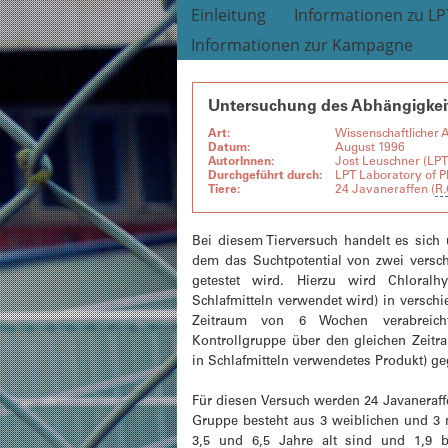
Einleitung
Informationen zu LP
Informationen zur Kampagne
Untersuchung des Abhängigkeits
Art:
Wissenschaftlicher A
Datum:
August 1996
AutorInnen:
Jost Leuschner (LP
Durchgeführt durch:
LPT Laboratory of 
Tiere:
24 Javaneraffen (
R.
Bei diesem Tierversuch handelt es sich 
dem das Suchtpotential von zwei versch
getestet wird. Hierzu wird Chloralh
Schlafmitteln verwendet wird) in versch
Zeitraum von 6 Wochen verabreich
Kontrollgruppe über den gleichen Zeitr
in Schlafmitteln verwendetes Produkt) g
Für diesen Versuch werden 24 Javaneraffe
Gruppe besteht aus 3 weiblichen und 3 
3,5 und 6,5 Jahre alt sind und 1,9 