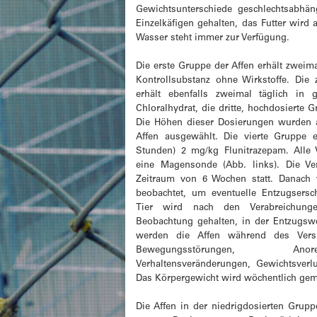
Gewichtsunterschiede geschlechtsabhän
Einzelkäfigen gehalten, das Futter wird 
Wasser steht immer zur Verfügung.
Die erste Gruppe der Affen erhält zweima
Kontrollsubstanz ohne Wirkstoffe. Die 
erhält ebenfalls zweimal täglich in
Chloralhydrat, die dritte, hochdosierte 
Die Höhen dieser Dosierungen wurden 
Affen ausgewählt. Die vierte Gruppe e
Stunden) 2 mg/kg Flunitrazepam. Alle 
eine Magensonde (Abb. links). Die Ve
Zeitraum von 6 Wochen statt. Danach 
beobachtet, um eventuelle Entzugsersc
Tier wird nach den Verabreichung
Beobachtung gehalten, in der Entzugs
werden die Affen während des Versuc
Bewegungsstörungen, Anor
Verhaltensveränderungen, Gewichtsverl
Das Körpergewicht wird wöchentlich ge
Die Affen in der niedrigdosierten Grupp