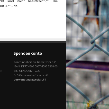
cht sind nicht beeinträchtigt. Die
auf 39° C an.
Spendenkonto
Kontoinhaber: die tierbefreier e.V.
IBAN: DE77 4306 0967 4096 5368 00
B)
BIC: GENODEM 1GLS
GLS Gemeinschaftsbank eG
Verwendungszweck: LPT