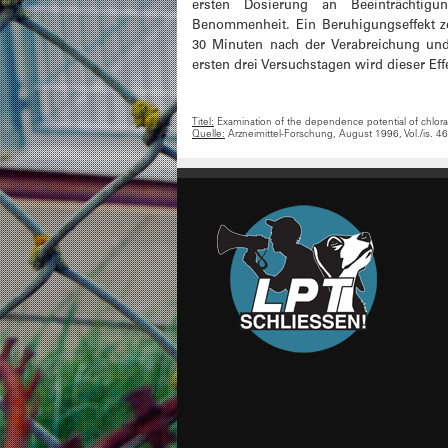
ersten Dosierung an Beeinträchtig
Benommenheit. Ein Beruhigungseffekt zei
30 Minuten nach der Verabreichung un
ersten drei Versuchstagen wird dieser Eff
Titel:
Examination of the dependence potential of chloral
Quelle:
Arzneimittel-Forschung, August 1996, Vol./is. 4