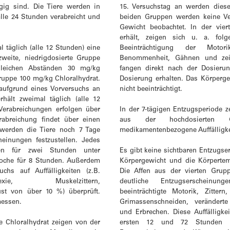
gig sind. Die Tiere werden in
15. Versuchstag an werden diese
alle 24 Stunden verabreicht und
beiden Gruppen werden keine Ve
Gewicht beobachtet. In der vier
erhält, zeigen sich u. a. fol
l täglich (alle 12 Stunden) eine
Beeinträchtigung der Moto
zweite, niedrigdosierte Gruppe
Benommenheit, Gähnen und zeitw
 gleichen Abständen 30 mg/kg
fangen direkt nach der Dosieru
Gruppe 100 mg/kg Chloralhydrat.
Dosierung erhalten. Das Körperg
aufgrund eines Vorversuchs an
nicht beeinträchtigt.
rhält zweimal täglich (alle 12
Verabreichungen erfolgen über
In der 7-tägigen Entzugsperiode z
rabreichung findet über einen
aus der hochdosierten Gr
werden die Tiere noch 7 Tage
medikamentenbezogene Auffälligke
heinungen festzustellen. Jedes
en für zwei Stunden unter
Es gibt keine sichtbaren Entzugse
woche für 8 Stunden. Außerdem
Körpergewicht und die Körpertem
hs auf Auffälligkeiten (z.B.
Die Affen aus der vierten Grupp
exie, Muskelzittern,
deutliche Entzugserscheinu
ust von über 10 %) überprüft.
beeinträchtigte Motorik, Zittern
messen.
Grimassenschneiden, verändert
und Erbrechen. Diese Auffälligk
e Chloralhydrat zeigen von der
ersten 12 und 72 Stunden n