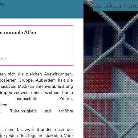
PT
Zurück zur Hom
n normale Affen
ion)
gen sich die gleichen Auswirkungen,
gdosierten Gruppe. Außerdem hält die
r nächsten Medikamentenverabreichung
Gruppe zeitweise bei einzelnen Tieren
beobachtet: Zittern,
ehen,
gen, Ruhelosigkeit und erhöhte
ich ein bis zwei Stunden nach der
er ersten drei Tage am stärksten. Vom