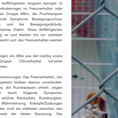
 Auffälligkeiten langsam weniger. In
ränderungen im Fressverhalten oder
ten Gruppe Affen, die Flunitrazepam
gende Symptome: Bewegungsunlust,
rik und der Bewegungsabläufe,
eise Zittern. Diese Auffälligkeiten
ng an und bleiben bis zur nächsten
ewicht und das Fressverhalten werden
eigen die Affen aus der niedrig sowie
uppe Chloralhydrat keinerlei
iten.
rscheinungen. Das Fressverhalten, das
peratur bleiben ebenso unverändert.
e, die Flunitrazepam erhielt, zeigen
ngen durch folgende Symptome:
, erhöhte Reizbarkeit, Ruhelosigkeit,
e Wahrnehmung, Krämpfe/Zuckungen
eiten sind am stärksten zwischen den
ach der letzten Dosierung. Das