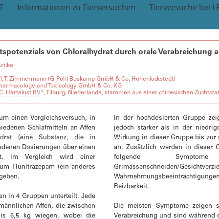
T
Informationen zu Tierversuchen
Tierversuche bei L
potenzials von Chloralhydrat durch orale Verabreichung a
rtikel
T), T. Zimmermann (G-Pohl Boskamp GmbH & Co, Hohenlockstedt)
Pharmacology and Toxicology GmbH & Co. KG
C. Hartelust BV
*
, Tilburg, Niederlande, stammen aus einer chinesischen Zuchtstat
um einen Vergleichsversuch, in
In der hochdosierten Gruppe zei
iedenen Schlafmitteln an Affen
jedoch stärker als in der niedri
ydrat (eine Substanz, die in
Wirkung in dieser Gruppe bis zu
iedenen Dosierungen über einen
an. Zusätzlich werden in dieser 
t. Im Vergleich wird einer
folgende Symptome 
aum Flunitrazepam (ein anderes
Grimassenschneiden/Gesichtverzi
egeben.
Wahrnehmungsbeeinträchtigun
Reizbarkeit.
n in 4 Gruppen unterteilt. Jede
männlichen Affen, die zwischen
Die meisten Symptome zeigen s
bis 6,5 kg wiegen, wobei die
Verabreichung und sind während d