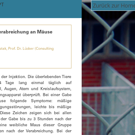
PT
Zurück zur Hom
 Verabreichung an Mäuse
tak, Prof. Dr. Lücker (Consulting
der Injektion. Die überlebenden Tiere
4 Tage lang einmal täglich auf
l, Augen, Atem und Kreislaufsystem,
gsapparat überprüft. Bei einer Gabe
se folgende Symptome: mäßige
ungsstörungen, leichte bis mäßige
 Diese Zeichen zeigen sich bei allen
h der Gabe bis zu 3 Stunden nach der
 eine weibliche Maus dieser Gruppe
en nach der Verabreichung. Bei der