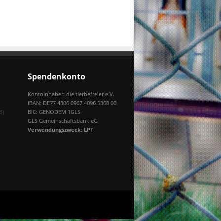
Spendenkonto
Kontoinhaber: die tierbefreier e.V.
IBAN: DE77 4306 0967 4096 5368 00
B)
BIC: GENODEM 1GLS
GLS Gemeinschaftsbank eG
Verwendungszweck: LPT