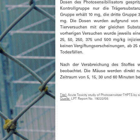
Dosen des Photosensibilisators gespritz
Kontrollgruppe nur die Trägersubstan
Gruppe erhält 10 mg, die dritte Gruppe 
mg. Die Dosen wurden aufgrund von E
Tierversuchen mit der gleichen Subst
vorherigen Versuchen wurde jeweils eine
25, 50, 250, 375 und 500 mg/kg injizi
keinen Vergiftungserscheinungen, ab 25
Todesfällen.
Nach der Verabreichung des Stoffes 
beobachtet. Die Mäuse werden direkt n
Zeitraum von 5, 15, 30 und 60 Minuten be
Titel:
Acute Toxicity study of Photosensitizer THPTS by si
Quelle:
LPT Report No. 19222/05