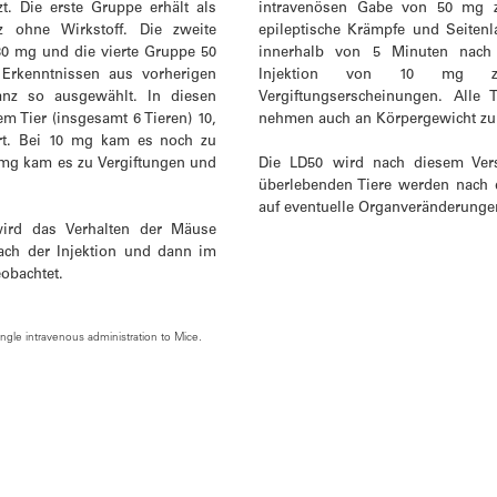
t. Die erste Gruppe erhält als
intravenösen Gabe von 50 mg z
z ohne Wirkstoff. Die zweite
epileptische Krämpfe und Seitenl
30 mg und die vierte Gruppe 50
innerhalb von 5 Minuten nach 
rkenntnissen aus vorherigen
Injektion von 10 mg z
anz so ausgewählt. In diesen
Vergiftungserscheinungen. Alle
m Tier (insgesamt 6 Tieren) 10,
nehmen auch an Körpergewicht zu
ert. Bei 10 mg kam es noch zu
 mg kam es zu Vergiftungen und
Die LD50 wird nach diesem Ver
überlebenden Tiere werden nach 
auf eventuelle Organveränderunge
wird das Verhalten der Mäuse
ach der Injektion und dann im
obachtet.
ngle intravenous administration to Mice.