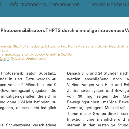
T
Informationen zu Tierversuchen
Tierversuche bei L
es Photosensibilisators THPTS durch einmalige intravenöse
enstr. 35, 04519 Rackwitz, OT Zschortau; Kontaktpersonen: Dr. rer. Nat. S. Schas
tadt)
Pharmacology and Toxicology GmbH & Co. KG
River
*
, Sulzfeld, Deutschland)
hotosensibilisator (Substanz,
Danach 3, 6 und 24 Stunden nach 
enös injiziert. Dazu werden 40
werden anschließend noch 1
uppen von je 5 Männchen und 5
Veränderungen von Haut und Fel
e Gewöhnungszeit gegeben. Die
Zentralnervensystem und Bewegun
in Käfigen gehalten, die sich in
von 30 mg zeigen die Mäu
nd ohne UV-Licht befinden. 16
Bewegungsunlust, mäßige Beweg
egeben, danach steht lediglich
Atemnot, geringere Muskelkraft.
Tieren dieser Gruppe direkt nac
Injektion. Eine männliche und
die Schwanzvene verschiedene
sterben in den ersten 24 Stund