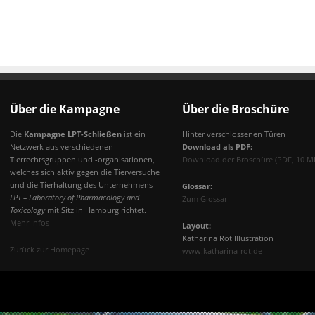
Über die Kampagne
Über die Broschüre
Die
Kampagne LPT-Schließen
ist ein
Hinter verschlossenen Türen
Netzwerk aus verschiedenen
Download als PDF:
Tierrechtsgruppen und -organisationen,
Download der Broschüre (PDF, 10 M
welches sich aktiv gegen die Tierversuche
und die Tierhaltung des Unternehmens
Glossar:
LPT – Laboratory of Pharmacology and
Zum Glossar
Toxicology
mit Sitz in Hamburg richtet.
Mehr Infos
Layout:
Katharina Rot Illustration
Zurück zur Homepage
www.katharina-rot.de