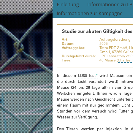
Einleitung
Informationen zu LP
Informationen zur Kampagne
Studie zur akuten Giftigkeit d
Art:
Auftragsforschung
Datum:
2005
Auftraggeber:
Tetra PDT GmbH, Lind
GmbH, 67269 Grüns
Durchgeführt durch:
LPT Laboratory of 
Tiere:
40 Mäuse (
Charles 
In diesem
LD50-Test
*
wird Mäusen ein P
die durch Licht verändert wird) intrav
Mäuse (24 bis 26 Tage alt) in vier Gr
Weibchen eingeteilt. Ihnen wird 5 Tag
Mäuse werden nach Geschlecht unterteilt 
einem Raum mit nur gedimmtem Licht u
Stunden vor dem Versuch wird Futter g
Wasser zur Verfügung.
Den Tieren werden per Injektion in 