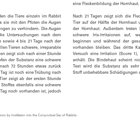
eine Fleckenbildung der Hornhaut.
en die Tiere einzeln im Rabbit
Nach 21 Tagen zeigt sich die Fl
ss sie mit den Pfoten die Augen
Tier auf der Hälfte der Hornhaut 
ngen zu verhindern. Die Augen
der Hornhaut. Außerdem treten
Die Untersuchungen nach dem
schwere Iris-Irritaionen auf,
n sowie 4 bis 21 Tage nach der
beginnen und während der gesa
allen Tieren schwere, irreparable
vorhanden bleiben. Das dritte 
n zeigt sich nach einer Stunde
Versuch eine Irritation (Score 1),
pfen der Substanz eine schwere
anhält. Die Bindehaut scheint ni
 nach 72 Stunden etwas zurück
Test wird die Substanz als sehr
. Tag ist noch eine Trübung nach
Stoff unbehebbare Schädigungen d
Tier zeigt ab der ersten Stunde
Stoffes ebenfalls eine schwere
Tag noch vorhanden ist, jedoch
on by Instillation into the Conjunctival Sac of Rabbits.