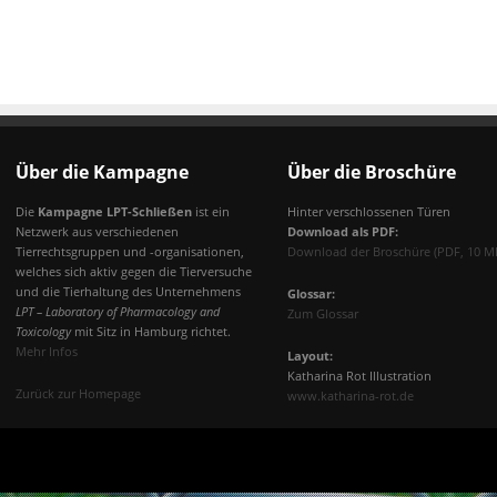
Über die Kampagne
Über die Broschüre
Die
Kampagne LPT-Schließen
ist ein
Hinter verschlossenen Türen
Netzwerk aus verschiedenen
Download als PDF:
Tierrechtsgruppen und -organisationen,
Download der Broschüre (PDF, 10 M
welches sich aktiv gegen die Tierversuche
und die Tierhaltung des Unternehmens
Glossar:
LPT – Laboratory of Pharmacology and
Zum Glossar
Toxicology
mit Sitz in Hamburg richtet.
Mehr Infos
Layout:
Katharina Rot Illustration
Zurück zur Homepage
www.katharina-rot.de