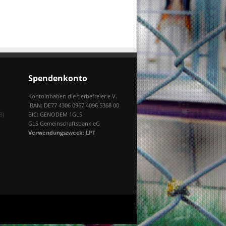
Spendenkonto
Kontoinhaber: die tierbefreier e.V.
IBAN: DE77 4306 0967 4096 5368 00
B)
BIC: GENODEM 1GLS
GLS Gemeinschaftsbank eG
Verwendungszweck: LPT