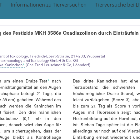
T
Informationen zu Tierversuchen
Tierversuche bei L
 des Pestizids MKH 3586a Oxadiazolinon durch Einträufeln
t of Toxicology, Friedrich-Ebert-Straße, 217-233, Wuppertal
Pharmacology and Toxicology GmbH & Co. KG
ya Kaninchen
*
(Chr. Fred Leuschner & Co, Löhndorf)
ich um einen
Draize Test
*
nach
Das dritte Kaninchen hat ein
ernichtungsmittel an den Augen
Testsubstanz die schwersten 
uchsphase beträgt 21 Tage, die
höchstmöglicher Draize Score), 
 x 38 cm) gehalten. Während des
leicht zurückgehen (Score 3), ab
nach werden die Kaninchen im
bis zum 21. Tag als Score 1 vor
 fixiert. Den drei männlichen
Auges mit Fluorescein zeigt na
substanz (0,1 ml) in den
Fleckenbildung auf der Hornhaut, 
ben, danach wird das Auge für
ist. Sieben Tage später ist die 
n, um sicherzugehen, dass der
allerdings nur noch auf drei Viert
Auge bleibt als Kontrollauge
Einfärbung erneut wiederholt und