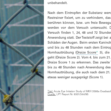
unbehandelt.
Nach dem Eintropfen der Substanz werd
Restrainer fixiert, um zu verhindern, da
berühren können, bzw. um freie Bewegu
werden vor dem Versuch untersucht. 
Versuch finden 1, 24, 48 und 72 Stunde
Anwendung statt. Der Teststoff zeigt bei 
Schäden der Augen. Beim ersten Kaninche
und bis zu 48 Stunden nach dem Eintro
Hornhauttrübung (
Draize Score
*
3), die
geht (Draize Score 2). Vom 4. bis zum 21
Draize Score 1 zu erkennen. Das zweite 
bis zu 48 Stunden nach Anwendung des 
Hornhauttrübung, die auch nach dem 21. 
etwas weniger ausgeprägt (Score 1).
Titel:
Acute Eye Irritation Study of MKH 3586a Oxadiazolin
Quelle:
LPT Report Nr. 9301/344/95