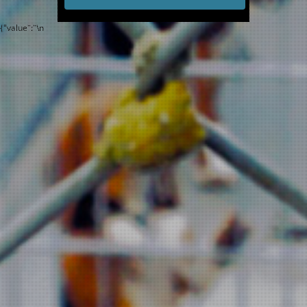
{"value":"
\n