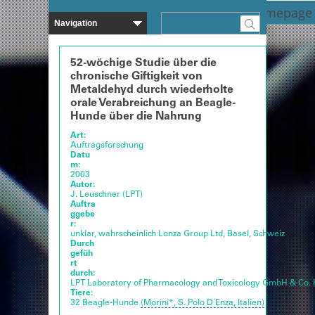
Zurück zur Homepage
52-wöchige Studie über die
chronische Giftigkeit von
Metaldehyd durch wiederholte
orale Verabreichung an Beagle-
Hunde über die Nahrung
Art:
Auftragsforschung
Datu
m:
2003
Autor:
J. Leuschner (LPT)
Auftra
ggebe
r:
unklar, wahrscheinlich Lonza Group Ltd, Basel, Schweiz
Durch
gefüh
rt
durch:
LPT Laboratory of Pharmacology and Toxicology GmbH & Co.
Tiere:
32 Beagle-Hunde
(Morini*, S. Polo D´Enza, Italien)