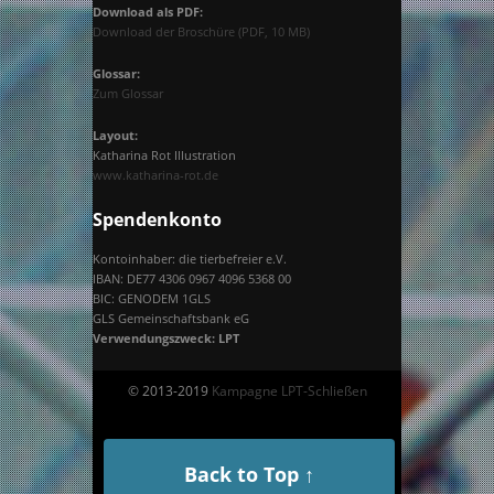
Download als PDF:
Download der Broschüre (PDF, 10 MB)
Glossar:
Zum Glossar
Layout:
Katharina Rot Illustration
www.katharina-rot.de
Spendenkonto
Kontoinhaber: die tierbefreier e.V.
IBAN: DE77 4306 0967 4096 5368 00
BIC: GENODEM 1GLS
GLS Gemeinschaftsbank eG
Verwendungszweck: LPT
© 2013-2019
Kampagne LPT-Schließen
Back to Top ↑