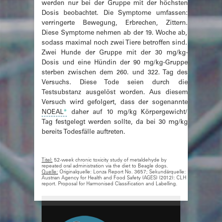
werden nur bei der Gruppe mit der höchsten
Dosis beobachtet. Die Symptome umfassen:
verringerte Bewegung, Erbrechen, Zittern.
Diese Symptome nehmen ab der 19. Woche ab,
sodass maximal noch zwei Tiere betroffen sind.
Zwei Hunde der Gruppe mit der 30 mg/kg-
Dosis und eine Hündin der 90 mg/kg-Gruppe
sterben zwischen dem 260. und 322. Tag des
Versuchs. Diese Tode seien durch die
Testsubstanz ausgelöst worden. Aus diesem
Versuch wird gefolgert, dass der sogenannte
NOEAL
*
daher auf 10 mg/kg Körpergewicht/
Tag festgelegt werden sollte, da bei 30 mg/kg
bereits Todesfälle auftreten.
Titel:
52-week chronic toxicity study of metaldehyde by
repeated oral administration via the diet to Beagle dogs.
Quelle:
Originalquelle: Lonza Report No. 3657; Sekundärquelle:
Austrian Agency for Health and Food Safety (AGES) (2012): CLH
report. Proposal for Harmonised Classification and Labelling.