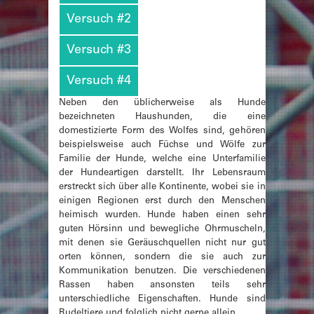
Versuch #2
Versuch #3
Versuch #4
Neben den üblicherweise als Hunde
bezeichneten Haushunden, die eine
domestizierte Form des Wolfes sind, gehören
beispielsweise auch Füchse und Wölfe zur
Familie der Hunde, welche eine Unterfamilie
der Hundeartigen darstellt. Ihr Lebensraum
erstreckt sich über alle Kontinente, wobei sie in
einigen Regionen erst durch den Menschen
heimisch wurden. Hunde haben einen sehr
guten Hörsinn und bewegliche Ohrmuscheln,
mit denen sie Geräuschquellen nicht nur gut
orten können, sondern die sie auch zur
Kommunikation benutzen. Die verschiedenen
Rassen haben ansonsten teils sehr
unterschiedliche Eigenschaften. Hunde sind
Rudeltiere und folglich nicht gerne allein.