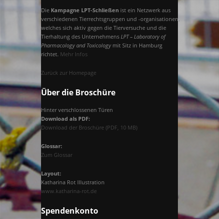
Die
Kampagne LPT-Schließen
ist ein Netzwerk aus
verschiedenen Tierrechtsgruppen und -organisationen,
welches sich aktiv gegen die Tierversuche und die
Tierhaltung des Unternehmens
LPT – Laboratory of
Pharmacology and Toxicology
mit Sitz in Hamburg
richtet.
Mehr Infos
Zurück zur Homepage
Über die Broschüre
Hinter verschlossenen Türen
Download als PDF:
Download der Broschüre (PDF, 10 MB)
Glossar:
Zum Glossar
Layout:
Katharina Rot Illustration
www.katharina-rot.de
Spendenkonto