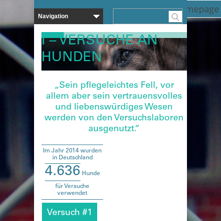
Zurück zur Homepage
I – VERSUCHE AN
HUNDEN
„Sein pflegeleichtes Fell, vor
allem aber sein vertrauensvolles
und liebenswürdiges Wesen
werden von den Versuchslaboren
ausgenutzt.“
Im Jahr 2014 wurden
in Deutschland
4.636
Hunde
für Versuche
verwendet
Versuch #1