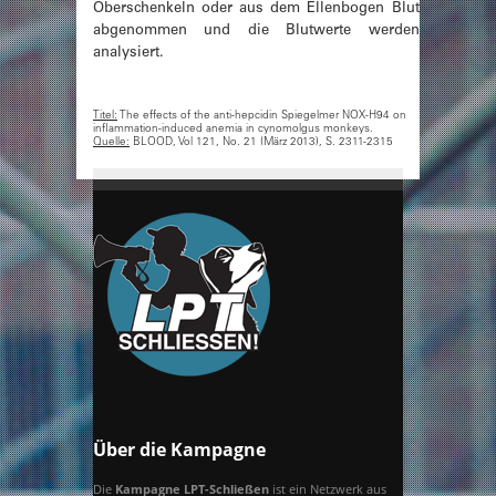
Oberschenkeln oder aus dem Ellenbogen Blut
abgenommen und die Blutwerte werden
analysiert.
Titel:
The effects of the anti-hepcidin Spiegelmer NOX-H94 on
inflammation-induced anemia in cynomolgus monkeys.
Quelle:
BLOOD, Vol 121, No. 21 (März 2013), S. 2311-2315
Über die Kampagne
Die
Kampagne LPT-Schließen
ist ein Netzwerk aus