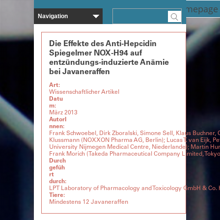
Zurück zur Homepage
Die Effekte des Anti-Hepcidin
Spiegelmer NOX-H94 auf
entzündungs-induzierte Anämie
bei Javaneraffen
Art:
Wissenschaftlicher Artikel
Datu
m:
März 2013
AutorI
nnen:
Frank Schwoebel, Dirk Zboralski, Simone Sell, Klaus Buchner, 
Klussmann (NOXXON Pharma AG, Berlin); Lucas T. van Eijk, Pe
University Nijmegen Medical Centre, Niederlande); Martin H
Frank Morich (Takeda Pharmaceutical Company Limited, Tokyo
Durch
gefüh
rt
durch:
LPT Laboratory of Pharmacology and Toxicology GmbH & Co.
Tiere:
Mindestens 12 Javaneraffen