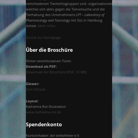
verschiedenen Tierrechtsgruppen und -organisationen,
welches sich aktiv gegen die Tierversuche und die
Tierhaltung des Unternehmens
LPT – Laboratory of
Pharmacology and Toxicology
mit Sitz in Hamburg
richtet.
Mehr Infos
Zurück zur Homepage
Über die Broschüre
Hinter verschlossenen Türen
Download als PDF:
Download der Broschüre (PDF, 10 MB)
Glossar:
Zum Glossar
Layout:
Katharina Rot Illustration
www.katharina-rot.de
Spendenkonto
Kontoinhaber: die tierbefreier e.V.