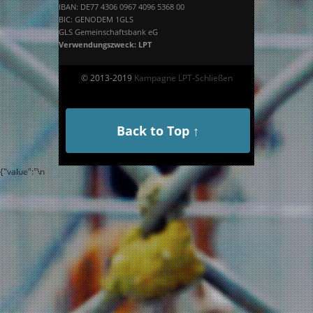
IBAN: DE77 4306 0967 4096 5368 00
BIC: GENODEM 1GLS
GLS Gemeinschaftsbank eG
Verwendungszweck: LPT
© 2013-2019
Kampagne LPT-Schließen
Back to Top ↑
{"value":"
\n