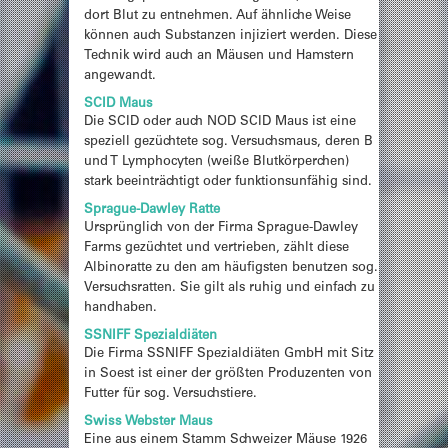
dort Blut zu entnehmen. Auf ähnliche Weise
können auch Substanzen injiziert werden. Diese
Technik wird auch an Mäusen und Hamstern
angewandt.
SCID Maus
Die SCID oder auch NOD SCID Maus ist eine
speziell gezüchtete sog. Versuchsmaus, deren B
und T Lymphocyten (weiße Blutkörperchen)
stark beeinträchtigt oder funktionsunfähig sind.
Sprague-Dawley Ratte
Ursprünglich von der Firma Sprague-Dawley
Farms gezüchtet und vertrieben, zählt diese
Albinoratte zu den am häufigsten benutzen sog.
Versuchsratten. Sie gilt als ruhig und einfach zu
handhaben.
SSNIFF Spezialdiäten
Die Firma SSNIFF Spezialdiäten GmbH mit Sitz
in Soest ist einer der größten Produzenten von
Futter für sog. Versuchstiere.
Swiss Webster Maus
Eine aus einem Stamm Schweizer Mäuse 1926