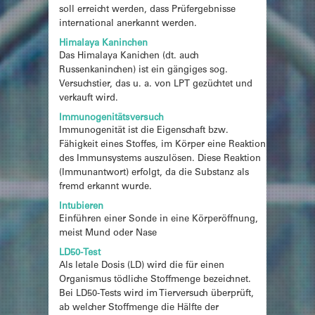
soll erreicht werden, dass Prüfergebnisse
international anerkannt werden.
Himalaya Kaninchen
Das Himalaya Kanichen (dt. auch
Russenkaninchen) ist ein gängiges sog.
Versuchstier, das u. a. von LPT gezüchtet und
verkauft wird.
Immunogenitätsversuch
Immunogenität ist die Eigenschaft bzw.
Fähigkeit eines Stoffes, im Körper eine Reaktion
des Immunsystems auszulösen. Diese Reaktion
(Immunantwort) erfolgt, da die Substanz als
fremd erkannt wurde.
Intubieren
Einführen einer Sonde in eine Körperöffnung,
meist Mund oder Nase
LD50-Test
Als letale Dosis (LD) wird die für einen
Organismus tödliche Stoffmenge bezeichnet.
Bei LD50-Tests wird im Tierversuch überprüft,
ab welcher Stoffmenge die Hälfte der