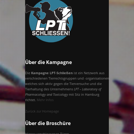
Über die Kampagne
Die
Kampagne LPT-Schließen
ist ein Netzwerk aus
verschiedenen Tierrechtsgruppen und -organisationen,
welches sich aktiv gegen die Tierversuche und die
Tierhaltung des Unternehmens
LPT – Laboratory of
Pharmacology and Toxicology
mit Sitz in Hamburg
richtet.
Mehr Infos
Zurück zur Homepage
Über die Broschüre
Hinter verschlossenen Türen