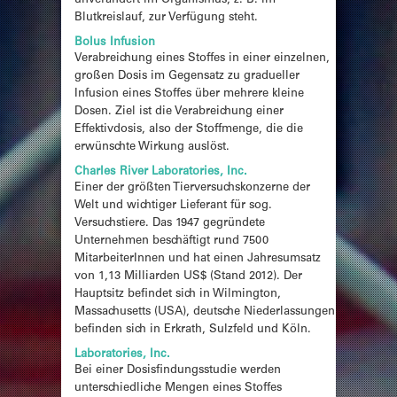
unverändert im Organismus, z. B. im
Blutkreislauf, zur Verfügung steht.
Bolus Infusion
Verabreichung eines Stoffes in einer einzelnen,
großen Dosis im Gegensatz zu gradueller
Infusion eines Stoffes über mehrere kleine
Dosen. Ziel ist die Verabreichung einer
Effektivdosis, also der Stoffmenge, die die
erwünschte Wirkung auslöst.
Charles River Laboratories, Inc.
Einer der größten Tierversuchskonzerne der
Welt und wichtiger Lieferant für sog.
Versuchstiere. Das 1947 gegründete
Unternehmen beschäftigt rund 7500
MitarbeiterInnen und hat einen Jahresumsatz
von 1,13 Milliarden US$ (Stand 2012). Der
Hauptsitz befindet sich in Wilmington,
Massachusetts (USA), deutsche Niederlassungen
befinden sich in Erkrath, Sulzfeld und Köln.
Laboratories, Inc.
Bei einer Dosisfindungsstudie werden
unterschiedliche Mengen eines Stoffes