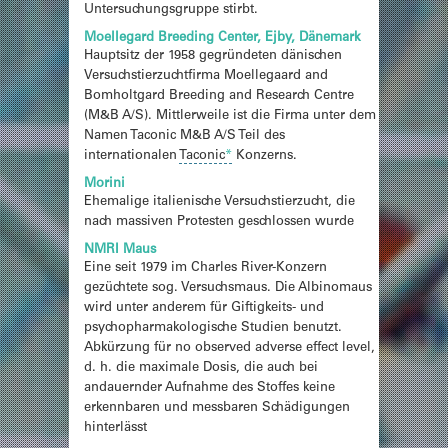
Untersuchungsgruppe stirbt.
Moellegard Breeding Center, Ejby, Dänemark
Hauptsitz der 1958 gegründeten dänischen
Versuchstierzuchtfirma Moellegaard and
Bomholtgard Breeding and Research Centre
(M&B A/S). Mittlerweile ist die Firma unter dem
Namen Taconic M&B A/S Teil des
internationalen
Taconic
*
Konzerns.
Morini
Ehemalige italienische Versuchstierzucht, die
nach massiven Protesten geschlossen wurde
NMRI Maus
Eine seit 1979 im Charles River-Konzern
gezüchtete sog. Versuchsmaus. Die Albinomaus
wird unter anderem für Giftigkeits- und
psychopharmakologische Studien benutzt.
Abkürzung für no observed adverse effect level,
d. h. die maximale Dosis, die auch bei
andauernder Aufnahme des Stoffes keine
erkennbaren und messbaren Schädigungen
hinterlässt