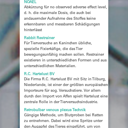
NOAEL
Abkürzung für no observed adverse effect level,
d. h. die maximale Dosis, die auch bei
andauernder Aufnahme des Stoffes keine
erkennbaren und messbaren Schädigungen
hinterlässt
Rabbit Restrainer
Für Tierversuche an Kaninchen übliche,
spezielle Fixierkäfige, die das Tier
bewegungsunfähig machen sollen. Restrainer
existieren in unterschiedlichen Formen und aus
unterschiedlichen Materialien.
R.C. Hartelust BV
Die Firma R.C. Hartelust BV mit Sitz in Tilburg,
Niederlande, ist einer der größten europäischen
Importeure für sog. Versuchstiere. Vor allem
durch den Import von Affen spielt Hartelust eine
zentrale Rolle in der Tierversuchsindustrie.
Retrobulbar venous plexus Technik
Gängige Methode, um Blutproben bei Ratten
zu entnehmen. Dabei wird eine Spritze unter
den Augapfel des Tieres eingeführt, um von