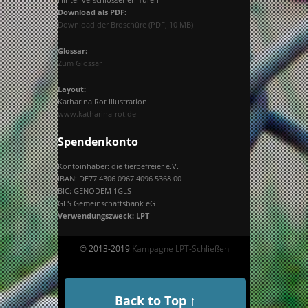
Download als PDF:
Download der Broschüre (PDF, 10 MB)
Glossar:
Zum Glossar
Layout:
Katharina Rot Illustration
www.katharina-rot.de
Spendenkonto
Kontoinhaber: die tierbefreier e.V.
IBAN: DE77 4306 0967 4096 5368 00
BIC: GENODEM 1GLS
GLS Gemeinschaftsbank eG
Verwendungszweck: LPT
© 2013-2019
Kampagne LPT-Schließen
Back to Top ↑