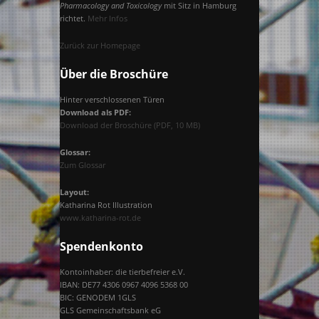
Pharmacology and Toxicology
mit Sitz in Hamburg
E
richtet.
Mehr Infos
Zurück zur Homepage
N
Über die Broschüre
Hinter verschlossenen Türen
T
Download als PDF:
Download der Broschüre (PDF, 10 MB)
Ü
Glossar:
Zum Glossar
Layout:
R
Katharina Rot Illustration
www.katharina-rot.de
E
Spendenkonto
Kontoinhaber: die tierbefreier e.V.
IBAN: DE77 4306 0967 4096 5368 00
N
BIC: GENODEM 1GLS
GLS Gemeinschaftsbank eG