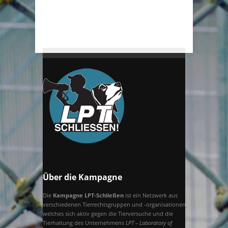
umfangreiche
S
Recherchen ans
Licht gebracht.
C
H
L
O
S
S
Über die Kampagne
E
Die
Kampagne LPT-Schließen
ist ein Netzwerk aus
verschiedenen Tierrechtsgruppen und -organisationen,
welches sich aktiv gegen die Tierversuche und die
N
Tierhaltung des Unternehmens
LPT – Laboratory of