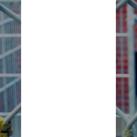
Diese Broschüre
liefert erstmals
systematische
Einblicke in die
Experimente, die
V
im Hamburger
Tierversuchslabor
LPT durchgeführt
E
werden. Was
bisher im
Verborgenen
R
geschah, wurde
nun durch