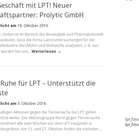
Geschäft mit LPT! Neuer
äftspartner: Prolytic GmbH
licht am
18. Oktober 2016
ic GmbH ist im Bereich der Bioanalytik und Pharmakokinetik
 bedeutet, dass die Firma Laboruntersuchungen für die
elindustrie durchführt und Wirkstoffe analysiert, z. B. aus
→
t wurden bei uns …
Weiterlesen
 Ruhe für LPT – Unterstützt die
ste
licht am
3. Oktober 2016
äßigen Aktionen gegen die Tierversuche bei LPT gehen
rbst weiter. Die Aktionsgruppe Nord gegen Tierversuche
lpt_fot
nstriert alle zwei Wochen vor dem LPT-Hauptsitz in
lpt_fot
eugraben. Am 13. und 27. Oktober finden die nächsten …