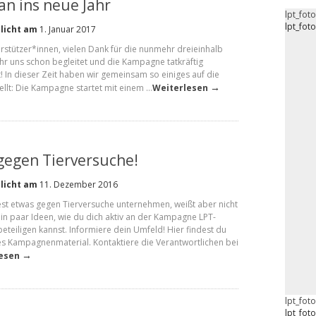
an ins neue Jahr
lpt_fot
lpt_fot
licht am
1. Januar 2017
rstützer*innen, vielen Dank für die nunmehr dreieinhalb
 ihr uns schon begleitet und die Kampagne tatkräftig
t! In dieser Zeit haben wir gemeinsam so einiges auf die
→
ellt: Die Kampagne startet mit einem …
Weiterlesen
 gegen Tierversuche!
licht am
11. Dezember 2016
st etwas gegen Tierversuche unternehmen, weißt aber nicht
ein paar Ideen, wie du dich aktiv an der Kampagne LPT-
beteiligen kannst. Informiere dein Umfeld! Hier findest du
s Kampagnenmaterial. Kontaktiere die Verantwortlichen bei
→
esen
lpt_fot
lpt_fot