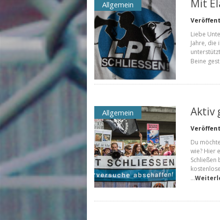
Mit El
Allgemein
Veröffent
Liebe Unte
Jahre, die
unterstütz
Beine gest
Aktiv
Allgemein
Veröffent
Du möchte
wie? Hier 
Schließen 
kostenlose
…
Weiterl