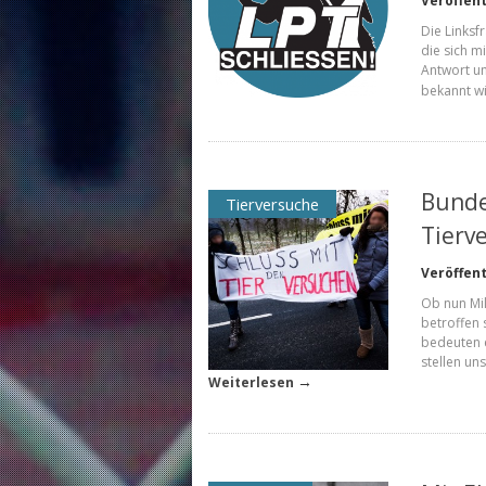
Veröffent
Die Linksf
die sich m
Antwort u
bekannt wi
Bunde
Tierversuche
Tierv
Veröffent
Ob nun Mi
betroffen 
bedeuten 
stellen un
→
Weiterlesen