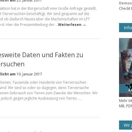
licht am
25. Januar 2017
Demos 
raktion hat in der Bürgerschaft eine Große Anfrage gestellt,
Checkt
it Tierversuchen beschäftigt. Wir sind gespannt auf die
nd ob dadurch Neues über die Machenschaften im LPT
→
rd. Hier die Pressemitteilung der …
Weiterlesen
Info
sweite Daten und Fakten zu
ersuchen
licht am
10. Januar 2017
llionen, Tausende oder Hunderte von Tierversuchen
sind: Wir sind so oder so dagegen, denn Tierversuche
einen Gebrauch von Tieren zum Zwecke der Menschen. Wir
s jedoch gegen jegliche Ausbeutung von Tieren, …
Mehr In
MB, PDF
Wir 