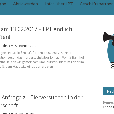
gne
Aktiv werden
Infos über LPT
Geschäftspartner
am 13.02.2017 – LPT endlich
eßen!
licht am
6. Februar 2017
ne LPT Schließen ruft für den 13.02.2017 zu einer
tion gegen das Tierversuchslabor LPT auf. Vom S-Bahnhof
hal laufen wir gemeinsam und lautstark bis zum Labor im
 8, dem Hauptsitz eines der größten
Näch
 Anfrage zu Tierversuchen in der
Demos 
rschaft
Checkt