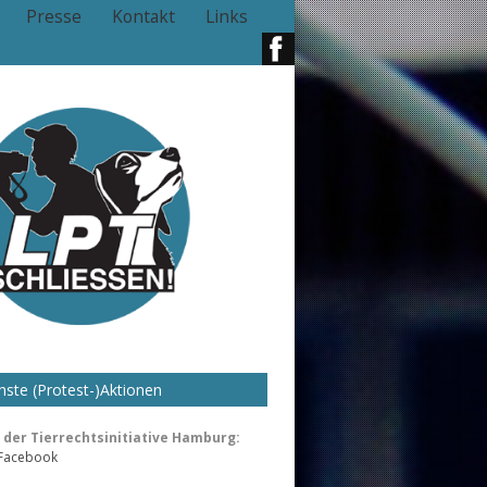
Presse
Kontakt
Links
ste (Protest-)Aktionen
der Tierrechtsinitiative Hamburg:
 Facebook