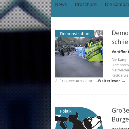
News
Broschüre
Die Kampa
Demo 
Demonstration
schli
Veröffent
Die Kampag
Demonstra
Neuwiedent
Redderweg
→
Auftragsversuchslabore …
Weiterlesen
Große
Politik
Bürge