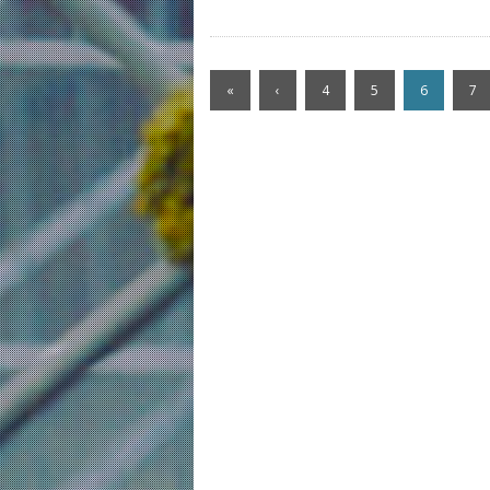
«
‹
4
5
6
7