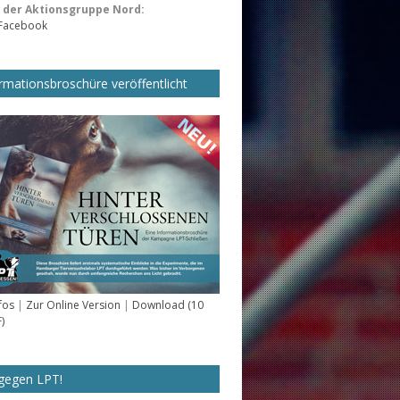
der Aktionsgruppe Nord:
 Facebook
rmationsbroschüre veröffentlicht
fos
|
Zur Online Version
|
Download (10
)
gegen LPT!