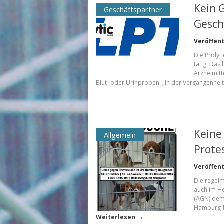
Kein 
Geschäftspartner
Gesch
Veröffent
Die Prolyt
tätig. Das
Arzneimitt
Blut- oder Urinproben. „In der Vergangenhei
Keine
Allgemein
Prote
Veröffent
Die regelm
auch im He
(AGN) demo
Hamburg-N
→
Weiterlesen