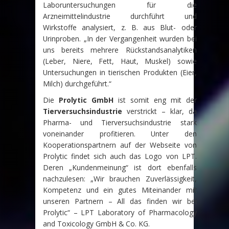
Laboruntersuchungen für die
Arzneimittelindustrie durchführt und
Wirkstoffe analysiert, z. B. aus Blut- oder
Urinproben. „In der Vergangenheit wurden bei
uns bereits mehrere Rückstandsanalytiken
(Leber, Niere, Fett, Haut, Muskel) sowie
Untersuchungen in tierischen Produkten (Eier,
Milch) durchgeführt.“
Die
Prolytic GmbH
ist somit eng mit der
Tierversuchsindustrie
verstrickt – klar, da
Pharma- und Tierversuchsindustrie stark
voneinander profitieren. Unter den
Kooperationspartnern auf der Webseite von
Prolytic findet sich auch das Logo von LPT.
Deren „Kundenmeinung“ ist dort ebenfalls
nachzulesen: „Wir brauchen Zuverlässigkeit,
Kompetenz und ein gutes Miteinander mit
unseren Partnern – All das finden wir bei
Prolytic“ – LPT Laboratory of Pharmacology
and Toxicology GmbH & Co. KG.