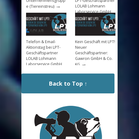
Unternehmensgrupp
LPT-Geschäftspartner
→
LOLAB Lohmann
e (Tiereinstreu)
Laborservice GmbH
→
am 14.8.
Telefon & Email-
Kein Geschäft mit LPT!
Aktionstag bei LPT-
Neuer
Geschäftspartner
Geschäftspartner:
LOLAB Lohmann
Gawron GmbH & Co.
→
Laborservice GmbH
KG
→
am 29.5
Back to Top ↑