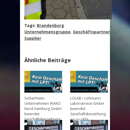
Tags:
Brandenburg
Unternehmensgruppe
,
Geschäftspartner
,
Supplier
Ähnliche Beiträge
Sicherheits-
LOLAB / Lohmann
Unternehmen WAKO
Laborservice GmbH
Nord Hamburg GmbH
beendet
beendet
Geschäftsbeziehung
→
Geschäftsbeziehung
en zu LPT!
→
en zu LPT!