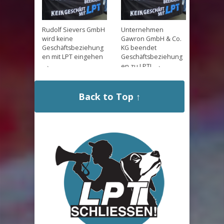
Rudolf Sievers GmbH
Unternehmen
wird keine
Gawron GmbH & Co.
Geschäftsbeziehung
KG beendet
en mit LPT eingehen
Geschäftsbeziehung
→
→
en zu LPT!
Back to Top ↑