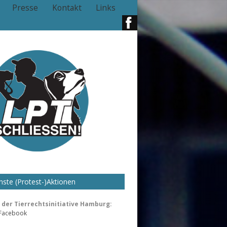
Presse
Kontakt
Links
ste (Protest-)Aktionen
der Tierrechtsinitiative Hamburg:
 Facebook