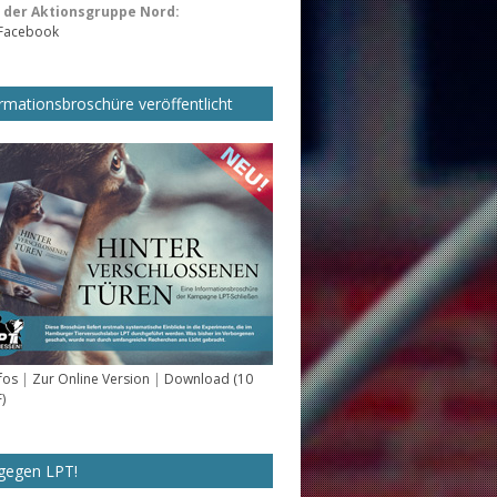
der Aktionsgruppe Nord:
 Facebook
rmationsbroschüre veröffentlicht
fos
|
Zur Online Version
|
Download (10
)
gegen LPT!