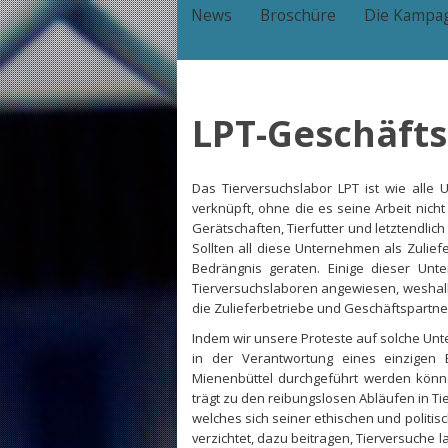
News
Broschüre
Die Kampa
LPT-Geschäft
Das Tierversuchslabor LPT ist wie alle 
verknüpft, ohne die es seine Arbeit nich
Gerätschaften, Tierfutter und letztendlic
Sollten all diese Unternehmen als Zulie
Bedrängnis geraten. Einige dieser Unt
Tierversuchslaboren angewiesen, weshalb 
die Zulieferbetriebe und Geschäftspartne
Indem wir unsere Proteste auf solche Unt
in der Verantwortung eines einzigen 
Mienenbüttel durchgeführt werden könne
trägt zu den reibungslosen Abläufen in T
welches sich seiner ethischen und politi
verzichtet, dazu beitragen, Tierversuche 