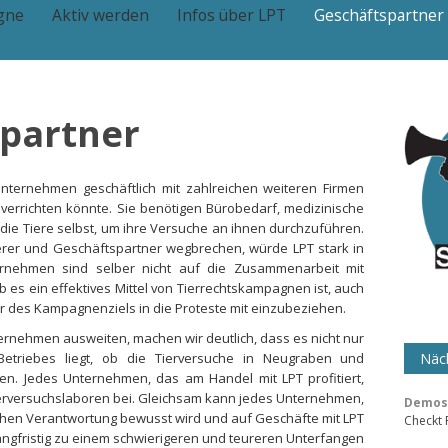
gne
Aktiv werden
Infos über LPT
Geschäftspartner
spartner
Unternehmen geschäftlich mit zahlreichen weiteren Firmen
t verrichten könnte. Sie benötigen Bürobedarf, medizinische
h die Tiere selbst, um ihre Versuche an ihnen durchzuführen.
ferer und Geschäftspartner wegbrechen, würde LPT stark in
ernehmen sind selber nicht auf die Zusammenarbeit mit
es ein effektives Mittel von Tierrechtskampagnen ist, auch
r des Kampagnenziels in die Proteste mit einzubeziehen.
ernehmen ausweiten, machen wir deutlich, dass es nicht nur
Betriebes liegt, ob die Tierversuche in Neugraben und
Näch
n. Jedes Unternehmen, das am Handel mit LPT profitiert,
ierversuchslaboren bei. Gleichsam kann jedes Unternehmen,
Demos 
schen Verantwortung bewusst wird und auf Geschäfte mit LPT
Checkt
langfristig zu einem schwierigeren und teureren Unterfangen