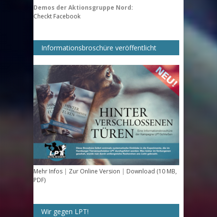
Demos der Aktionsgruppe Nord:
Checkt Facebook
Informationsbroschüre veröffentlicht
Mehr Infos
|
Zur Online Version
|
Download (10 MB,
PDF)
Wir gegen LPT!