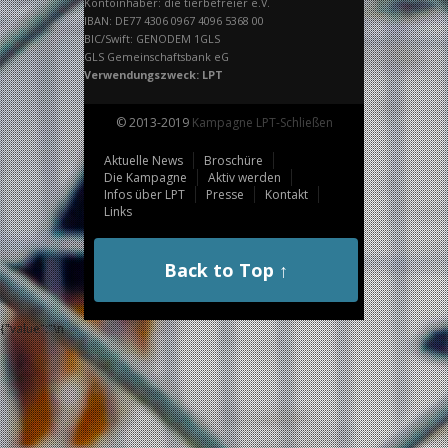
Kontoinhaber: die tierbefreier e.V.
IBAN: DE77 4306 0967 4096 5368 00
BIC/Swift: GENODEM 1GLS
GLS Gemeinschaftsbank eG
Verwendungszweck: LPT
© 2013-2019
Kampagne LPT-Schließen
Aktuelle News
Broschüre
Die Kampagne
Aktiv werden
Infos über LPT
Presse
Kontakt
Links
Back to Top ↑
{"value":"
\n