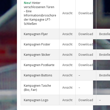
Neu!
Hinter
verschlossenen Türen
– Eine
Ansicht
Download
Bestell
Informationsbroschüre
der Kampagne LPT-
Schließen
Kampagnen Flyer
Ansicht
Download
Bestell
Kampagnen Poster
Ansicht
Download
Bestell
Kampagnen Sticker
Ansicht
Download
Bestell
Kampagnen Postkarte
Ansicht
Download
Bestell
Kampagnen Buttons
Ansicht
–
Bestell
Kampagnen Tasche
Ansicht
–
Bestell
(Bio, Fair)
Kampagnen Logo
Ansicht
Download
–