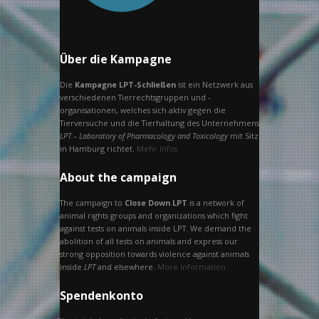
Über die Kampagne
Die
Kampagne LPT-Schließen
ist ein Netzwerk aus
verschiedenen Tierrechtsgruppen und -
organisationen, welches sich aktiv gegen die
Tierversuche und die Tierhaltung des Unternehmens
LPT – Laboratory of Pharmacology and Toxicology
mit Sitz
in Hamburg richtet.
Mehr Infos
About the campaign
The campaign to
Close Down LPT
is a network of
animal rights groups and organizations which fight
against tests on animals inside LPT. We demand the
abolition of all tests on animals and express our
strong opposition towards violence against animals
inside
LPT
and elsewhere.
More Information
Spendenkonto