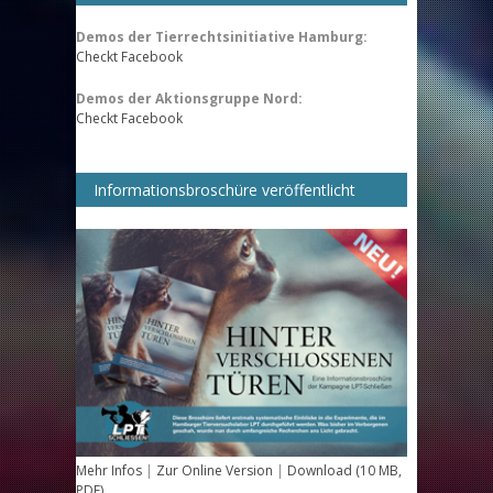
Demos der Tierrechtsinitiative Hamburg:
Checkt Facebook
Demos der Aktionsgruppe Nord:
Checkt Facebook
Informationsbroschüre veröffentlicht
Mehr Infos
|
Zur Online Version
|
Download (10 MB,
PDF)