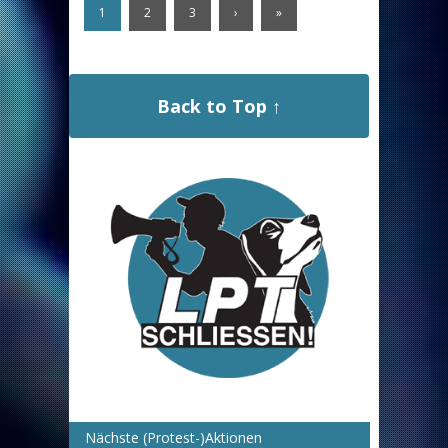
1
2
3
›
»
Back to Top ↑
Nächste (Protest-)Aktionen