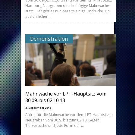
Vom 30.09-02.10.2013 fand vor dem LPT-Hauptsitz in
Hamburg-Neugraben die drei-tägige Mahnwache
statt. Hier gibt es nun bereits einige Eindrücke. Ein
ausführlicher …
Demonstration
Mahnwache vor LPT-Hauptsitz vom
30.09. bis 02.10.13
3. September 2013
Aufruf für die Mahnwache vor dem LPT-Hauptsitz in
Neugraben vom 30.9. bis zum 02.10. Gegen
Tierversuche und jede Form der …