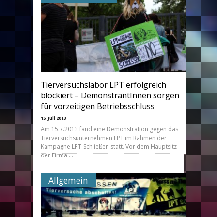
Tierversuchslabor LPT erfolgreich
blockiert – DemonstrantInnen sorgen
für vorzeitigen Betriebsschluss
15. Juli 2013
Am 15.7.2013 fand eine Demonstration gegen das
Tierversuchsunternehmen LPT im Rahmen der
Kampagne LPT-Schließen statt. Vor dem Hauptsitz
der Firma …
Allgemein