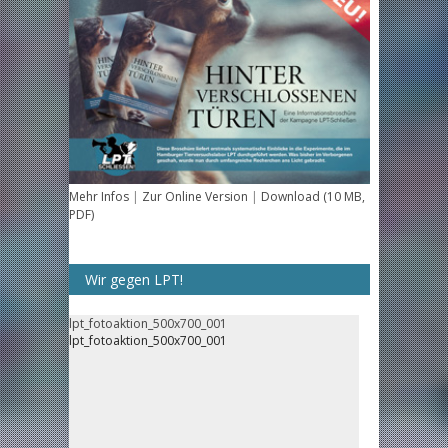
Mehr Infos
|
Zur Online Version
|
Download (10 MB,
PDF)
Wir gegen LPT!
lpt_fotoaktion_500x700_001
lpt_fotoaktion_500x700_001