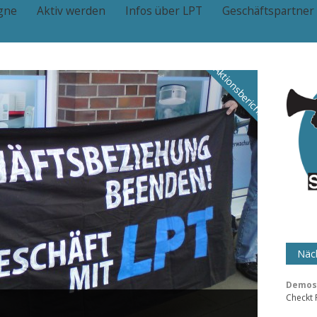
gne
Aktiv werden
Infos über LPT
Geschäftspartner
Aktionsbericht
Näch
Demos 
Checkt