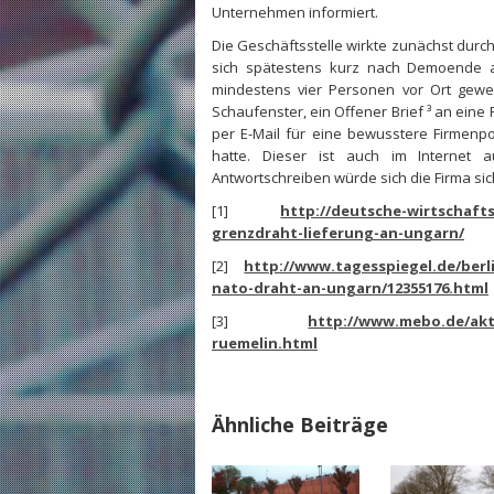
Unternehmen informiert.
Die Geschäftsstelle wirkte zunächst durch
sich spätestens kurz nach Demoende al
mindestens vier Personen vor Ort gewe
Schaufenster, ein Offener Brief ³ an eine 
per E-Mail für eine bewusstere Firmenpo
hatte. Dieser ist auch im Internet
Antwortschreiben würde sich die Firma sic
[1]
http://deutsche-wirtschafts
grenzdraht-lieferung-an-ungarn/
[2]
http://www.tagesspiegel.de/berli
nato-draht-an-ungarn/12355176.html
[3]
http://www.mebo.de/aktu
ruemelin.html
Ähnliche Beiträge