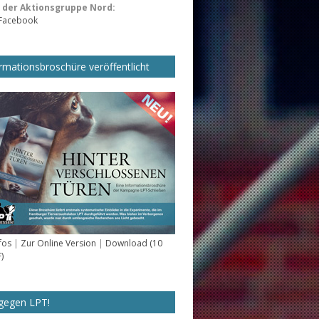
der Aktionsgruppe Nord:
 Facebook
rmationsbroschüre veröffentlicht
fos
|
Zur Online Version
|
Download (10
)
gegen LPT!