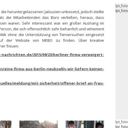
lpt_fot
lpt_fot
 die heruntergelassenen Jalousien unbesetzt, jedoch stellte
s die Mitarbeitenden das Büro verließen, heraus, dass
sen waren. Sehr interessant war ein großer Aushang im
Person, die sich offensichtlich sehr beharrlich und vehement
litik ohne die Unterstützung von Tierversuchen eingesetzt
 auf der Website von MEBO zu finden. Über kreative
her freuen.
-nachrichten.de/2015/09/23/berliner-firma-verweigert-
n/eine-firma-aus-berlin-neukoelln-wir-liefern-keinen-
elles/meldung/mit-sicherheit/offener-brief-an-frau-
lpt_fot
lpt_fot