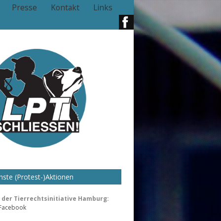
Presse
Kontakt
Links
ste (Protest-)Aktionen
der Tierrechtsinitiative Hamburg:
 Facebook