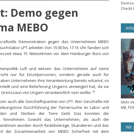
Demos 
ht: Demo gegen
Checkt
irma MEBO
Info
 kraftvolle Demonstration gegen das Unternehmen MEBO
suchslabor LPT arbeitet. Von 15:00 bis 17:15 Uhr fanden sich
hreszeit etwa 15 AktivistInnen vor dem Hamburger Büro von
.
menpolitik Luft und wiesen das Unternehmen auf seine
nicht nur für Einzelpersonen, sondern gerade auch für
haben Unternehmen ihre Verantwortung bereits erkannt, so
rstellt und eine Belieferung Ungarns verweigert hat, da sie
m Grenzzaun von Ungarn verantwortlich sein wollte. ¹²
ben auch alle Geschäftspartner von LPT. Wer Geschäfte mit
Mehr In
e reibungslose Durchführung der Tierversuche im Labor und
MB, PDF
den und Sterben der Tiere Geld. Das konnten die
rt hinnehmen. Sowohl das Unternehmen, als auch die
santInnen wurden durch Redebeiträge, Skandieren und das
Wir 
und die Zusammenarbeit von MEBO Sicherheit mit dem