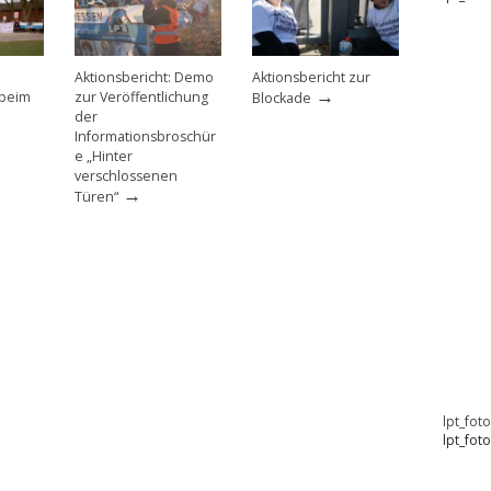
Aktionsbericht: Demo
Aktionsbericht zur
→
 beim
zur Veröffentlichung
Blockade
der
Informationsbroschür
e „Hinter
verschlossenen
→
Türen“
lpt_fot
lpt_fot