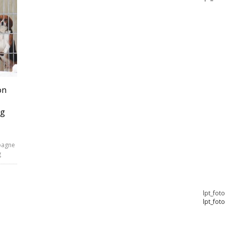
on
rg
pagne
g
lpt_fot
lpt_fot