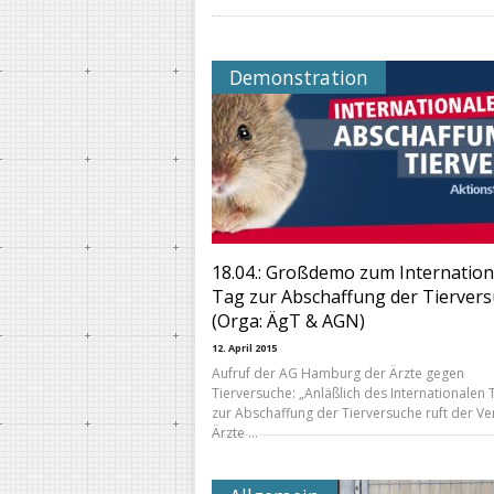
Demonstration
18.04.: Großdemo zum Internation
Tag zur Abschaffung der Tierver
(Orga: ÄgT & AGN)
12. April 2015
Aufruf der AG Hamburg der Ärzte gegen
Tierversuche: „Anläßlich des Internationalen 
zur Abschaffung der Tierversuche ruft der Ve
Ärzte …