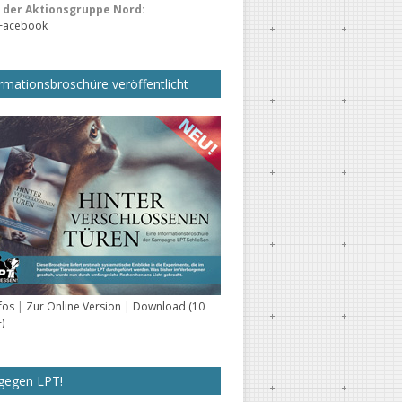
der Aktionsgruppe Nord:
 Facebook
rmationsbroschüre veröffentlicht
fos
|
Zur Online Version
|
Download (10
)
gegen LPT!