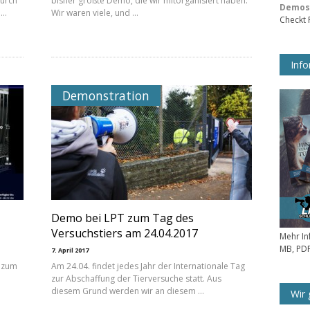
urch
bisher größte Demo, die wir mitorganisiert haben.
Demos 
 …
Wir waren viele, und …
Checkt
Info
Demonstration
Demo bei LPT zum Tag des
Versuchstiers am 24.04.2017
Mehr In
MB, PDF
7. April 2017
g zum
Am 24.04. findet jedes Jahr der Internationale Tag
zur Abschaffung der Tierversuche statt. Aus
diesem Grund werden wir an diesem …
Wir 