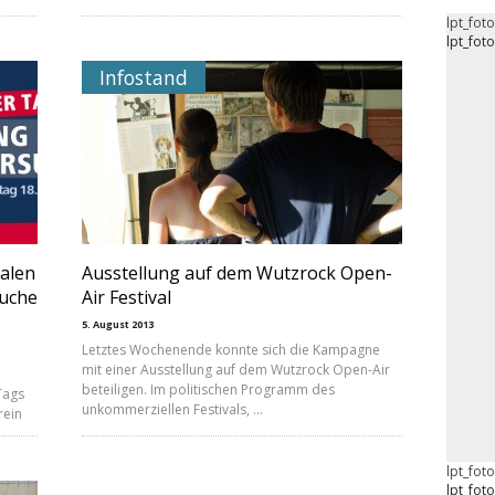
lpt_fot
lpt_fot
Infostand
alen
Ausstellung auf dem Wutzrock Open-
suche
Air Festival
5. August 2013
Letztes Wochenende konnte sich die Kampagne
mit einer Ausstellung auf dem Wutzrock Open-Air
beteiligen. Im politischen Programm des
Tags
unkommerziellen Festivals, …
rein
lpt_fot
lpt_fot