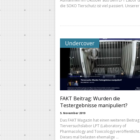
Aufnahmen im Oktober aus dem LPT Labor d
die SOKO Tierschutz ist viel passiert. Unserer
Undercover
FAKT Beitrag: Wurden die
Testergebnisse manipuliert?
5. November 2019
Das FAKT Magazin hat einen weiteren Beitra
Tierversuchslabor LPT (Laboratory of
Pharmacology and Toxicology) veröffentlicht.
Dieses mal belasten ehemalige …