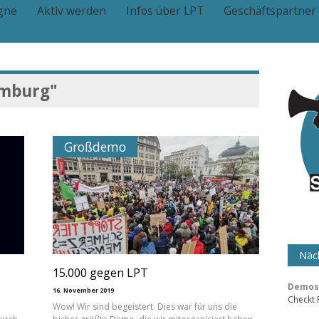
gne
Aktiv werden
Infos über LPT
Geschäftspartner
mburg"
Großdemo
Näch
15.000 gegen LPT
Demos 
16. November 2019
Checkt
Wow! Wir sind begeistert. Dies war für uns die