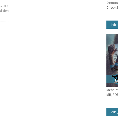
Demos 
.2013
Checkt
uf den
Info
Mehr In
MB, PDF
Wir 