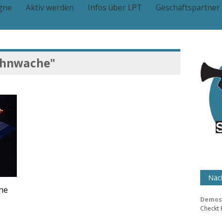
gne
Aktiv werden
Infos über LPT
Geschäftspartner
hnwache"
Näch
he
Demos 
Checkt