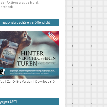
der Aktionsgruppe Nord:
 Facebook
rmationsbroschüre veröffentlicht
fos
|
Zur Online Version
|
Download (10
)
gegen LPT!