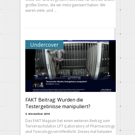
größte Demo, die wir mitorganisiert haben. Wir
waren viele, und …
Undercover
FAKT Beitrag: Wurden die
Testergebnisse manipuliert?
5. November 2019
Das FAKT Magazin hat einen weiteren Beitrag zum
Tierversuchslabor LPT (Laboratory of Pharmacology
and Toxicology) veröffentlicht. Dieses mal belasten