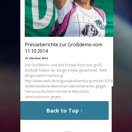
beagles,5067140,30997260.html Elbe Wochenblatt
(16.06, Ankündigung): …
Presseberichte zur Großdemo vom
11.10.2014
15. Oktober 2014
Die Großdemo und das Presse-Echo war groß,
deshalb haben wir einige Artikel gesammelt. Welt
(Regionalteil Hamburg)
http://www.welt.de/regionales/hamburg/article13318
4249/Hunderte-Menschen-demonstrieren-gegen-
Tierversuche.html Hunderte Menschen
demonstrieren gegen …
Back to Top ↑