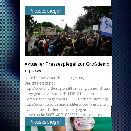
Pressespiegel
Aktueller Pressespiegel zur Großdemo
21. Juni 2015
Aktuelle Presseberichte BILD (21.06,
Berichterstattung):
http://www.bild.de/regional/hamburg/demonstration
en/gegen-tierversuche-41443812.bild.html
Hamburger Morgenpost (20.06, Berichterstattung):
http://www.mopo.de/nachrichten/-lpt–in-harburg-
traenen-fuer-die-tiere–protest-gegen-
tierversuche,5067140,31002826.html Hamburger
Morgenpost (20.06, Ankündigung):
Pressespiegel
http://www.mopo.de/nachrichten/protestzug-zum-
tierversuchslabor-neugraben–demo-fuer-die-