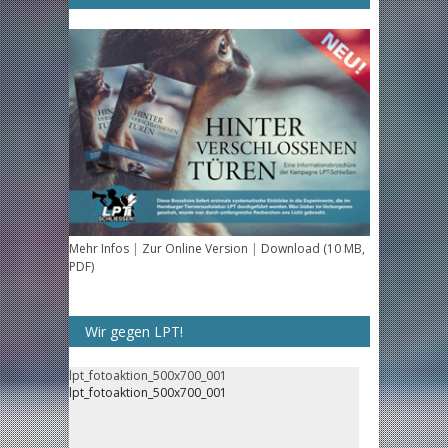
Mehr Infos
|
Zur Online Version
|
Download (10 MB,
PDF)
Wir gegen LPT!
lpt_fotoaktion_500x700_001
lpt_fotoaktion_500x700_001