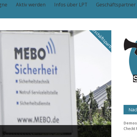
gne
Aktiv werden
Infos über LPT
Geschäftspartner
Geschäftspartner
Näch
Demos 
Checkt