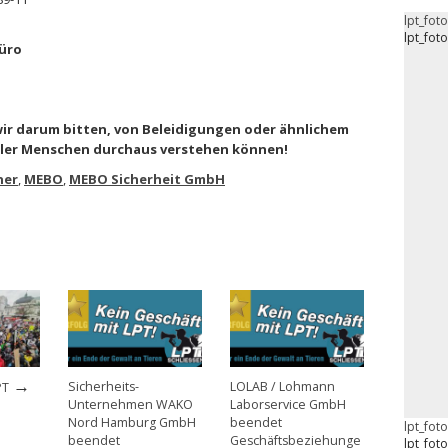
lpt_fot
lpt_fot
üro
ir darum bitten, von Beleidigungen oder ähnlichem
eler Menschen durchaus verstehen können!
ner
,
MEBO
,
MEBO Sicherheit GmbH
→
Sicherheits-
LOLAB / Lohmann
PT
Unternehmen WAKO
Laborservice GmbH
Nord Hamburg GmbH
beendet
lpt_fot
beendet
Geschäftsbeziehunge
lpt_fot