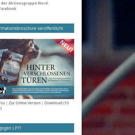
der Aktionsgruppe Nord:
 Facebook
rmationsbroschüre veröffentlicht
fos
|
Zur Online Version
|
Download (10
)
gegen LPT!