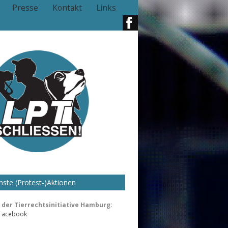
Presse
Kontakt
Links
ste (Protest-)Aktionen
der Tierrechtsinitiative Hamburg:
 Facebook