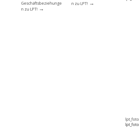
→
Geschäftsbeziehunge
n zu LPT!
→
n zu LPT!
lpt_fot
lpt_fot