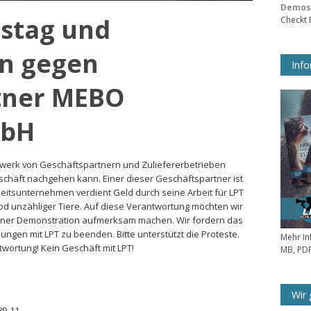
Demos 
nstag und
Checkt
n gegen
Info
tner MEBO
mbH
tzwerk von Geschäftspartnern und Zuliefererbetrieben
chäft nachgehen kann. Einer dieser Geschäftspartner ist
heitsunternehmen verdient Geld durch seine Arbeit für LPT
Tod unzähliger Tiere. Auf diese Verantwortung möchten wir
einer Demonstration aufmerksam machen. Wir fordern das
gen mit LPT zu beenden. Bitte unterstützt die Proteste.
Mehr In
wortung! Kein Geschäft mit LPT!
MB, PDF
Wir 
89-11