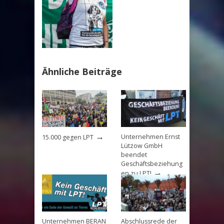
Ähnliche Beiträge
→
Unternehmen Ernst
15.000 gegen LPT
Lützow GmbH
beendet
Geschäftsbeziehung
→
en zu LPT!
Unternehmen BERAN
Abschlussrede der