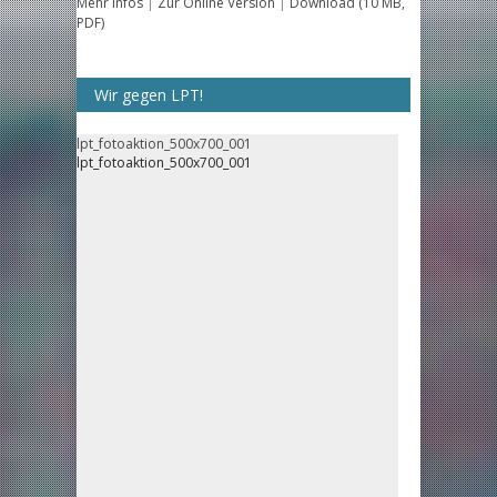
Mehr Infos
|
Zur Online Version
|
Download (10 MB,
PDF)
Wir gegen LPT!
lpt_fotoaktion_500x700_001
lpt_fotoaktion_500x700_001