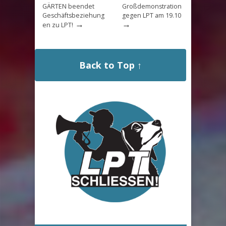
GÄRTEN beendet
Großdemonstration
Geschäftsbeziehung
gegen LPT am 19.10
→
→
en zu LPT!
Back to Top ↑