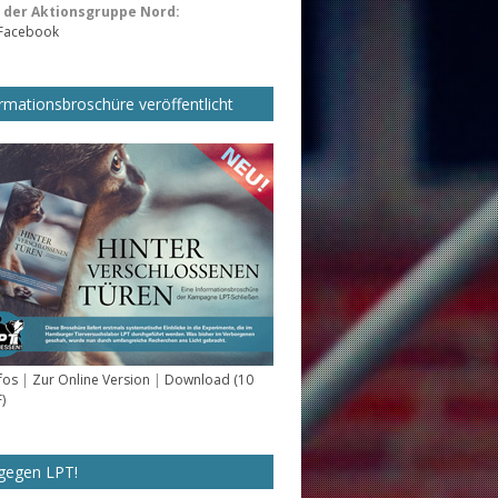
der Aktionsgruppe Nord:
 Facebook
rmationsbroschüre veröffentlicht
fos
|
Zur Online Version
|
Download (10
)
gegen LPT!