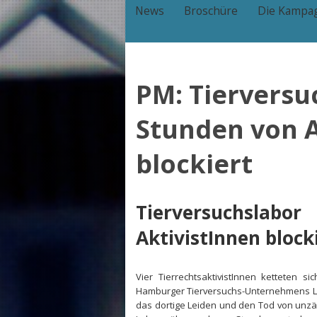
News
Broschüre
Die Kampa
PM: Tierversu
Stunden von A
blockiert
Tierversuchslab
AktivistInnen block
Vier TierrechtsaktivistInnen ketteten
Hamburger Tierversuchs-Unternehmens LPT
das dortige Leiden und den Tod von unzäh