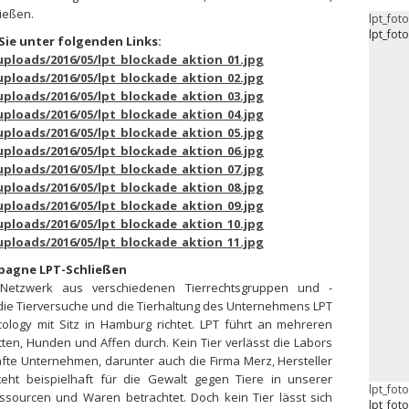
ießen.
lpt_fot
lpt_fot
Sie unter folgenden Links:
ploads/2016/05/lpt_blockade_aktion_01.jpg
ploads/2016/05/lpt_blockade_aktion_02.jpg
ploads/2016/05/lpt_blockade_aktion_03.jpg
ploads/2016/05/lpt_blockade_aktion_04.jpg
ploads/2016/05/lpt_blockade_aktion_05.jpg
ploads/2016/05/lpt_blockade_aktion_06.jpg
ploads/2016/05/lpt_blockade_aktion_07.jpg
ploads/2016/05/lpt_blockade_aktion_08.jpg
ploads/2016/05/lpt_blockade_aktion_09.jpg
ploads/2016/05/lpt_blockade_aktion_10.jpg
ploads/2016/05/lpt_blockade_aktion_11.jpg
pagne LPT-Schließen
Netzwerk aus verschiedenen Tierrechtsgruppen und -
 die Tierversuche und die Tierhaltung des Unternehmens LPT
ology mit Sitz in Hamburg richtet. LPT führt an mehreren
en, Hunden und Affen durch. Kein Tier verlässt die Labors
fte Unternehmen, darunter auch die Firma Merz, Hersteller
teht beispielhaft für die Gewalt gegen Tiere in unserer
lpt_fot
ssourcen und Waren betrachtet. Doch kein Tier lässt sich
lpt_fot