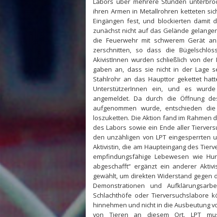
Labors über mehrere Stunden unterbroc
ihren Armen in Metallrohren ketteten sic
Eingängen fest, und blockierten damit 
zunächst nicht auf das Gelände gelangen.
die Feuerwehr mit schwerem Gerät an.
zerschnitten, so dass die Bügelschlö
AkivistInnen wurden schließlich von de
gaben an, dass sie nicht in der Lage se
Stahlrohr an das Haupttor gekettet hatt
UnterstützerInnen ein, und es wurde
angemeldet. Da durch die Öffnung des
aufgenommen wurde, entschieden die n
loszuketten. Die Aktion fand im Rahmen d
des Labors sowie ein Ende aller Tiervers
den unzähligen von LPT eingesperrten u
Aktivistin, die am Haupteingang des Tierv
empfindungsfähige Lebewesen wie Hun
abgeschafft“ ergänzt ein anderer Aktivi
gewählt, um direkten Widerstand gegen d
Demonstrationen und Aufklärungsarbei
Schlachthöfe oder Tierversuchslabore kö
hinnehmen und nicht in die Ausbeutung vo
von Tieren an diesem Ort. LPT mus