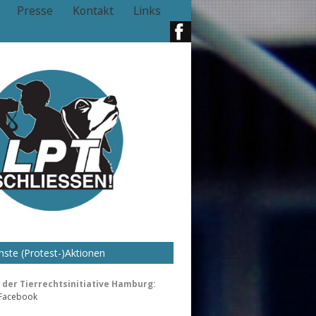
Presse
Kontakt
Links
ste (Protest-)Aktionen
der Tierrechtsinitiative Hamburg:
 Facebook