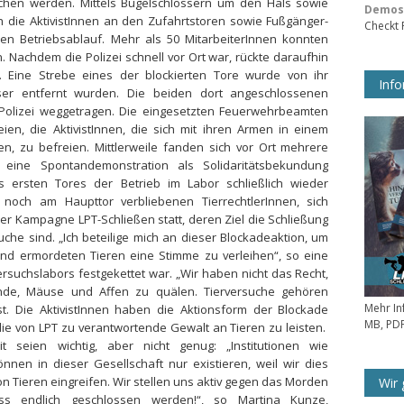
hen werden. Mittels Bügelschlössern um den Hals sowie
Demos 
h die AktivistInnen an den Zufahrtstoren sowie Fußgänger-
Checkt
den Betriebsablauf. Mehr als 50 MitarbeiterInnen konnten
 Nachdem die Polizei schnell vor Ort war, rückte daraufhin
 Eine Strebe eines der blockierten Tore wurde von ihr
Info
sser entfernt wurden. Die beiden dort angeschlossenen
r Polizei weggetragen. Die eingesetzten Feuerwehrbeamten
ien, die AktivistInnen, die sich mit ihren Armen in einem
en, zu befreien. Mittlerweile fanden sich vor Ort mehrere
 eine Spontandemonstration als Solidaritätsbekundung
 ersten Tores der Betrieb im Labor schließlich wieder
och am Haupttor verbliebenen TierrechtlerInnen, sich
er Kampagne LPT-Schließen statt, deren Ziel die Schließung
uche sind. „Ich beteilige mich an dieser Blockadeaktion, um
nd ermordeten Tieren eine Stimme zu verleihen“, so eine
ersuchslabors festgekettet war. „Wir haben nicht das Recht,
de, Mäuse und Affen zu quälen. Tierversuche gehören
Mehr In
st. Die AktivistInnen haben die Aktionsform der Blockade
MB, PDF
ie von LPT zu verantwortende Gewalt an Tieren zu leisten.
t seien wichtig, aber nicht genug: „Institutionen wie
nnen in dieser Gesellschaft nur existieren, weil wir dies
n Tieren eingreifen. Wir stellen uns aktiv gegen das Morden
Wir 
s endlich geschlossen werden!“, so Martina Kunze,