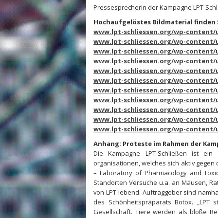
Pressesprecherin der Kampagne LPT-Schl
Hochaufgelöstes Bildmaterial finden 
www.lpt-schliessen.org/wp-content/u
www.lpt-schliessen.org/wp-content/u
www.lpt-schliessen.org/wp-content/u
www.lpt-schliessen.org/wp-content/u
www.lpt-schliessen.org/wp-content/u
www.lpt-schliessen.org/wp-content/u
www.lpt-schliessen.org/wp-content/u
www.lpt-schliessen.org/wp-content/u
www.lpt-schliessen.org/wp-content/u
www.lpt-schliessen.org/wp-content/u
www.lpt-schliessen.org/wp-content/u
Anhang: Proteste im Rahmen der Kam
Die Kampagne LPT-Schließen ist ein 
organisationen, welches sich aktiv gegen
– Laboratory of Pharmacology and Toxic
Standorten Versuche u.a. an Mäusen, Ratt
von LPT lebend. Auftraggeber sind namha
des Schönheitspräparats Botox. „LPT s
Gesellschaft. Tiere werden als bloße Re