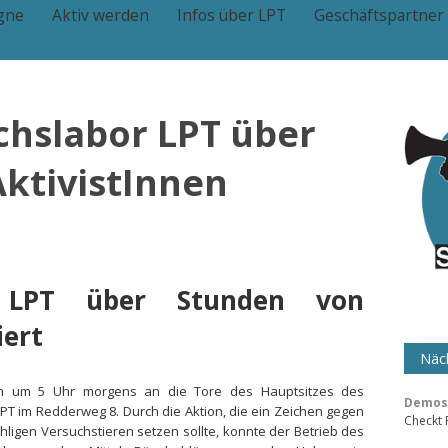
gne
Aktiv werden
Infos über LPT
Geschäftspartner
chslabor LPT über
ktivistInnen
or LPT über Stunden von
iert
Näch
 sich um 5 Uhr morgens an die Tore des Hauptsitzes des
Demos 
 im Redderweg 8. Durch die Aktion, die ein Zeichen gegen
Checkt
ligen Versuchstieren setzen sollte, konnte der Betrieb des