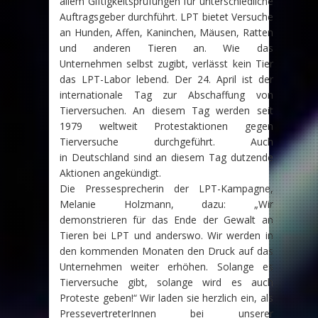
allem Giftigkeitsprüfungen für unterschiedliche
Auftragsgeber durchführt. LPT bietet Versuche
an Hunden, Affen, Kaninchen, Mäusen, Ratten
und anderen Tieren an. Wie das
Unternehmen selbst zugibt, verlässt kein Tier
das LPT-Labor lebend. Der 24. April ist der
internationale Tag zur Abschaffung von
Tierversuchen. An diesem Tag werden seit
1979 weltweit Protestaktionen gegen
Tierversuche durchgeführt. Auch
in Deutschland sind an diesem Tag dutzende
Aktionen angekündigt.
Die Pressesprecherin der LPT-Kampagne,
Melanie Holzmann, dazu: „Wir
demonstrieren für das Ende der Gewalt an
Tieren bei LPT und anderswo. Wir werden in
den kommenden Monaten den Druck auf das
Unternehmen weiter erhöhen. Solange es
Tierversuche gibt, solange wird es auch
Proteste geben!“ Wir laden sie herzlich ein, als
PressevertreterInnen bei unserer