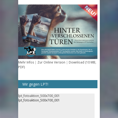
Mehr Infos
|
Zur Online Version
|
Download (10 MB,
PDF)
Wir gegen LPT!
lpt_fotoaktion_500x700_001
lpt_fotoaktion_500x700_001