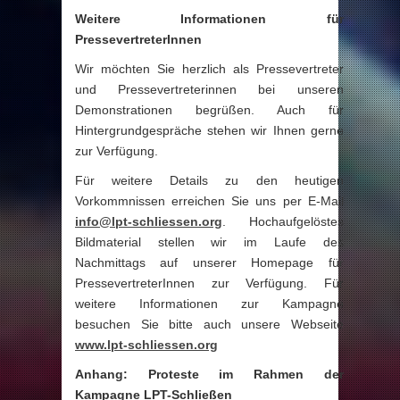
Weitere Informationen für
PressevertreterInnen
Wir möchten Sie herzlich als Pressevertreter
und Pressevertreterinnen bei unseren
Demonstrationen begrüßen. Auch für
Hintergrundgespräche stehen wir Ihnen gerne
zur Verfügung.
Für weitere Details zu den heutigen
Vorkommnissen e
rreichen
Sie
uns per E-Mail
info@lpt-schliessen.org
.
Hochaufgelöstes
Bildmaterial stellen wir im Laufe des
Nachmittags auf unserer Homepage für
PressevertreterInnen zur Verfügung.
Für
weitere Informationen zur Kampagne
besuchen Sie bitte auch unsere Webseite
www.lpt-schliessen.org
Anhang:
Proteste im Rahmen der
Kampagne LPT-Schließen