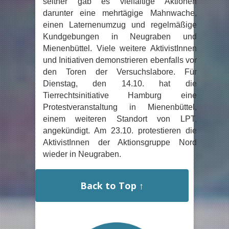
seither gab es vielfältige Aktionen
darunter eine mehrtägige Mahnwache,
einen Laternenumzug und regelmäßige
Kundgebungen in Neugraben und
Mienenbüttel. Viele weitere AktivistInnen
und Initiativen demonstrieren ebenfalls vor
den Toren der Versuchslabore. Für
Dienstag, den 14.10. hat die
Tierrechtsinitiative Hamburg eine
Protestveranstaltung in Mienenbüttel,
einem weiteren Standort von LPT,
angekündigt. Am 23.10. protestieren die
AktivistInnen der Aktionsgruppe Nord
wieder in Neugraben.
Back to Top ↑