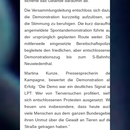
sicherte das Gelände daraufhin ab.
Die Versammlungsleitung entschloss sich dazu,
die Demonstration kurzzeitig aufzulösen, um
die Stimmung zu beruhigen. Die kurz daraufhin
angemeldete Spontandemonstration führte auf
der ursprünglich geplanten Route weiter. Die
mittlerweile eingesetzte Bereitschaftspolizei
begleitete den friedlichen, aber entschlossenen
Demonstrationszug bis zum S-Bahnhof
Neuwiedenthal.
Martina Kunze, Pressesprecherin der
Kampagne, bewertet die Demonstration als
Erfolg: “Die Demo war ein deutliches Signal an
LPT: Wer von Tierversuchen profitiert, sieht
sich entschlossenen Protesten ausgesetzt. Wir
freuen uns insbesondere, dass heute auch
viele Menschen aus dem ganzen Bundesgebiet
ihren Unmut über die Gewalt an Tieren auf die
Straße getragen haben.”