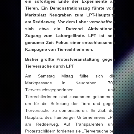
ein sofortiges Ende der Experimente an
Tieren. Ein Demonstrationszug führte vom
Marktplatz Neugraben zum LPT-Hauptsitz
am Redderweg. Vor dem Labor verschafften
sich etwa ein Dutzend AktivistInnen
Zugang zum Laborgelände. LPT ist seit
geraumer Zeit Fokus einer entschlossenen
Kampagne von TierrechtlerInnen.
Bisher größte Protestveranstaltung gegen
Tierversuche durch LPT
Am Samstag Mittag füllte sich die
Marktpassage in Neugraben. 700
TierversuchsgegnerInnen und
TierrechtlerInnen sind zusammen gekommen,
um für die Befreiung der Tiere und gegen
Tierversuche zu demonstrieren. Ihr Ziel: der
Hauptsitz des Hamburger Unternehmens LPT
am Redderweg. Auf Transparenten und
Protestschildern forderten sie „Tierversuche bei