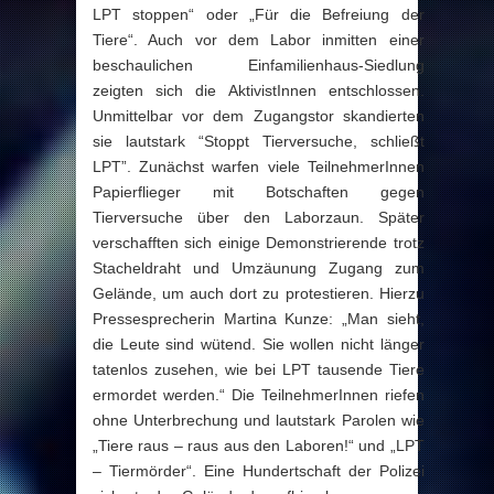
LPT stoppen“ oder „Für die Befreiung der
Tiere“. Auch vor dem Labor inmitten einer
beschaulichen Einfamilienhaus-Siedlung
zeigten sich die AktivistInnen entschlossen.
Unmittelbar vor dem Zugangstor skandierten
sie lautstark “Stoppt Tierversuche, schließt
LPT”. Zunächst warfen viele TeilnehmerInnen
Papierflieger mit Botschaften gegen
Tierversuche über den Laborzaun. Später
verschafften sich einige Demonstrierende trotz
Stacheldraht und Umzäunung Zugang zum
Gelände, um auch dort zu protestieren. Hierzu
Pressesprecherin Martina Kunze: „Man sieht,
die Leute sind wütend. Sie wollen nicht länger
tatenlos zusehen, wie bei LPT tausende Tiere
ermordet werden.“ Die TeilnehmerInnen riefen
ohne Unterbrechung und lautstark Parolen wie
„Tiere raus – raus aus den Laboren!“ und „LPT
– Tiermörder“. Eine Hundertschaft der Polizei