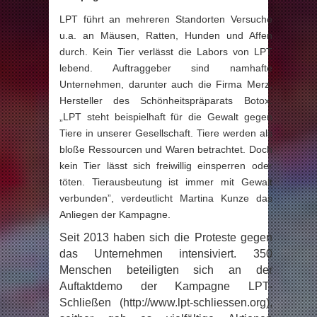
LPT führt an mehreren Standorten Versuche
u.a. an Mäusen, Ratten, Hunden und Affen
durch. Kein Tier verlässt die Labors von LPT
lebend. Auftraggeber sind namhafte
Unternehmen, darunter auch die Firma Merz,
Hersteller des Schönheitspräparats Botox.
„LPT steht beispielhaft für die Gewalt gegen
Tiere in unserer Gesellschaft. Tiere werden als
bloße Ressourcen und Waren betrachtet. Doch
kein Tier lässt sich freiwillig einsperren oder
töten. Tierausbeutung ist immer mit Gewalt
verbunden”, verdeutlicht Martina Kunze das
Anliegen der Kampagne.
Seit 2013 haben sich die Proteste gegen
das Unternehmen intensiviert. 350
Menschen beteiligten sich an der
Auftaktdemo der Kampagne LPT-
Schließen (http://www.lpt-schliessen.org),