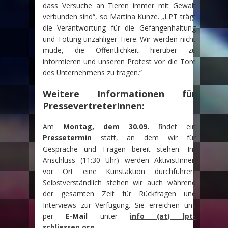
dass Versuche an Tieren immer mit Gewalt
verbunden sind“, so Martina Kunze. „LPT trägt
die Verantwortung für die Gefangenhaltung
und Tötung unzähliger Tiere. Wir werden nicht
müde, die Öffentlichkeit hierüber zu
informieren und unseren Protest vor die Tore
des Unternehmens zu tragen.“
Weitere Informationen für
PressevertreterInnen:
Am
Montag, dem 30.09.
findet ein
Pressetermin
statt, an dem wir für
Gespräche und Fragen bereit stehen. Im
Anschluss (11:30 Uhr) werden AktivistInnen
vor Ort eine Kunstaktion durchführen.
Selbstverständlich stehen wir auch während
der gesamten Zeit für Rückfragen und
Interviews zur Verfügung. Sie erreichen uns
per
E-Mail
unter
info (at) lpt-
schliessen.org
.