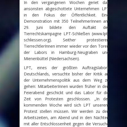
In den vergangenen Wochen geriet das
ansonsten abgeschottete Unternehmen LPT
in den Fokus der Öffentlichkeit. Eine
Demonstration mit 350 TeilnehmerInnen am
29. Juni bildete den Auftakt der
Tierrechtskampagne LPT-Schließen (www.lpt-
schliessen.org). Seither protestieren
TierrechtlerInnen immer wieder vor den Toren
der Labors in Hamburg-Neugraben und
Mienenbüttel (Niedersachsen).
LPT, eines der größten Auftragslabors
Deutschlands, versuchte bisher der Kritik an
der Unternehmenspolitik aus dem Weg zu
gehen: MitarbeiterInnen wurden früher in den
Feierabend geschickt und das Labor für die
Zeit von Protesten geschlossen. „In der
kommenden Woche wird sich LPT unserem
Protest stellen müssen. Wir werden zu den
Arbeitszeiten, am Abend und in den Nächten
mit aller Entschlossenheit gegen die Versuche