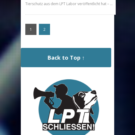
Tierschutz aus dem LPT Labor veröffentlicht hat – …
1
2
Back to Top ↑