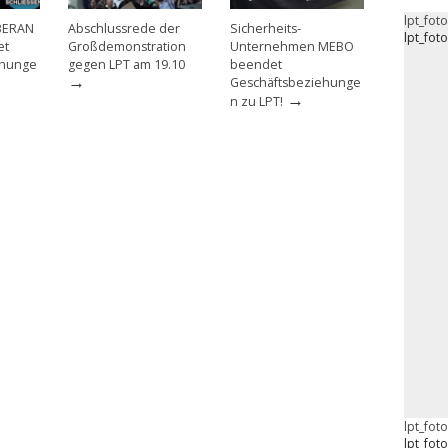
lpt_fot
BERAN
Abschlussrede der
Sicherheits-
lpt_fot
et
Großdemonstration
Unternehmen MEBO
ehunge
gegen LPT am 19.10
beendet
→
Geschäftsbeziehunge
→
n zu LPT!
lpt_fot
lpt_fot