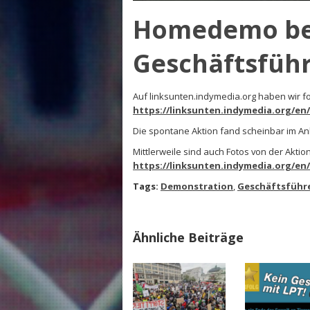
Homedemo bei
Geschäftsfüh
Auf linksunten.indymedia.org haben wir f
https://linksunten.indymedia.org/en
Die spontane Aktion fand scheinbar im Anb
Mittlerweile sind auch Fotos von der Aktio
https://linksunten.indymedia.org/en
Tags:
Demonstration
,
Geschäftsführe
Ähnliche Beiträge