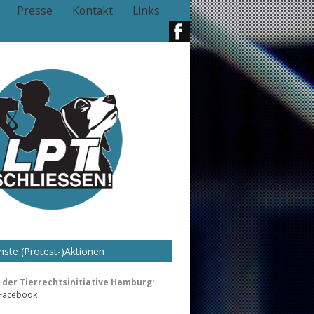
Presse
Kontakt
Links
ste (Protest-)Aktionen
der Tierrechtsinitiative Hamburg:
 Facebook