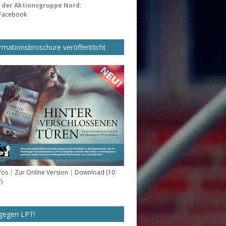
der Aktionsgruppe Nord:
 Facebook
rmationsbroschüre veröffentlicht
fos
|
Zur Online Version
|
Download (10
)
gegen LPT!