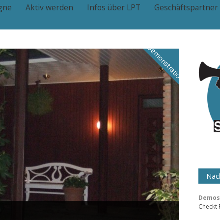
gne
Aktiv werden
Infos über LPT
Geschäftspartner
Demonstration
Näch
Demos 
Checkt