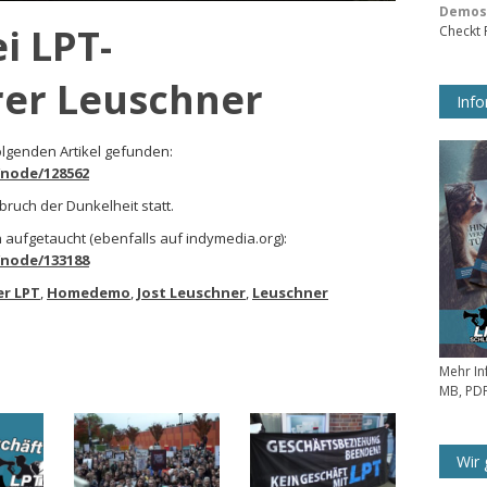
Demos 
 LPT-
Checkt
rer Leuschner
Info
olgenden Artikel gefunden:
/node/128562
ruch der Dunkelheit statt.
n aufgetaucht (ebenfalls auf indymedia.org):
/node/133188
r LPT
,
Homedemo
,
Jost Leuschner
,
Leuschner
Mehr In
MB, PDF
Wir 